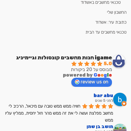
טכנאי מחשבים באשדוד
החשבון שלי
כתובת עיר: אשדוד
טכנאי מחשבים עד הבית
igame חנות מחשבים קונסולות וגיימיניג
5.0
מבוסס על 20 ביקורות
powered by
G
o
o
g
l
e
review us on
bar abu
לפני 5 שנים
חוויה ממש ממש טובה עם מיכאל, הרכיב לי 
מחשב מפלצת ועשה לי את זה ממש מהר וזול יחסית, ממליץ עליו 
ממש
מושב בן שמן