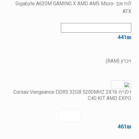
לוח אם Gigabyte A620M GAMING X AMD AM5 Micro-
ATX
441
₪
זיכרון (RAM)
ז.לנייח Corsair Vengeance DDR5 32GB 5200MHZ 2X16
C40 KIT AMD EXPO
461
₪