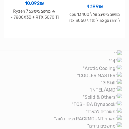
10,092
₪
4,199
₪
🔥 מחשב גיימינג Ryzen 7
מחשב גיימינג זול cpu 13400 \
7800X3D + RTX 5070 Ti –
rtx 3050 \ 1tb \ 32gb ram \
ביצועים מקסימליים לגיימרים
b760m gaming
אמיתיים
Brands Carouse