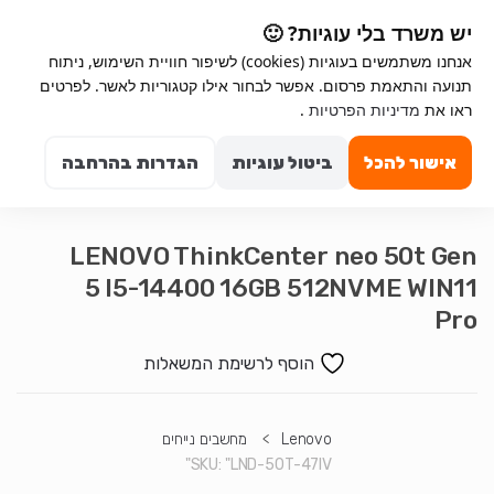
Ski
Ski
יש משרד בלי עוגיות? 🙂
t
t
אנחנו משתמשים בעוגיות (cookies) לשיפור חוויית השימוש, ניתוח
navigatio
conten
תנועה והתאמת פרסום. אפשר לבחור אילו קטגוריות לאשר. לפרטים
Search for:
ראו את
מדיניות הפרטיות
.
0
אישור להכל
ביטול עוגיות
הגדרות בהרחבה
LENOVO ThinkCenter neo 50t Gen
5 I5-14400 16GB 512NVME WIN11
Pro
הוסף לרשימת המשאלות
Lenovo
>
מחשבים נייחים
SKU:
"LND-50T-47IV"