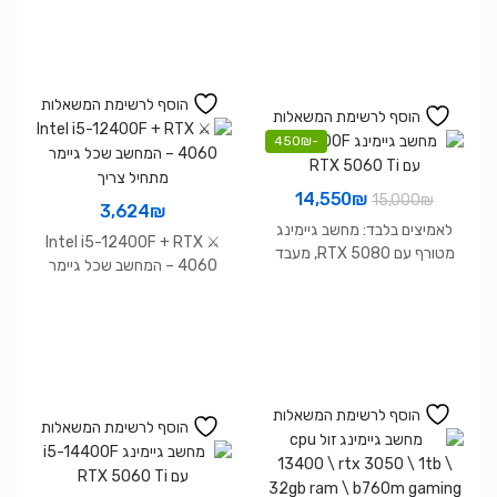
– מתאים ל־GTA VI ו־Warzone
הוסף לרשימת המשאלות
הוסף לרשימת המשאלות
450
₪
-
המחיר
המחיר
14,550
₪
15,000
₪
3,624
₪
המקורי
הנוכחי
לאמיצים בלבד: מחשב גיימינג
⚔️ Intel i5-12400F + RTX
היה:
הוא:
מטורף עם RTX 5080, מעבד
4060 – המחשב שכל גיימר
Intel Core Ultra 7, לוח Z890,
14,550₪.
15,000₪.
מתחיל צריך
זיכרון DDR5 7200MHz, קירור
נוזלי, וספק 850W – מפרט
חלומי לביצועים קיצוניים
הוסף לרשימת המשאלות
הוסף לרשימת המשאלות