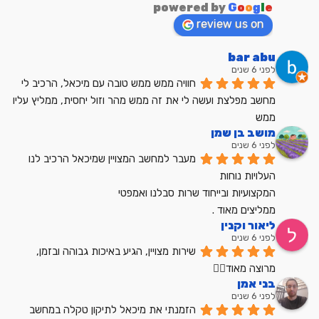
powered by
G
o
o
g
l
e
review us on
bar abu
לפני 6 שנים
חוויה ממש ממש טובה עם מיכאל, הרכיב לי 
מחשב מפלצת ועשה לי את זה ממש מהר וזול יחסית, ממליץ עליו 
ממש
מושב בן שמן
לפני 6 שנים
מעבר למחשב המצויין שמיכאל הרכיב לנו
העלויות נוחות
המקצועיות ובייחוד שרות סבלנו ואמפטי
ממליצים מאוד .
ליאור וקנין
לפני 6 שנים
שירות מצויין, הגיע באיכות גבוהה ובזמן, 
מרוצה מאוד👍🏼
בני אמן
לפני 6 שנים
הזמנתי את מיכאל לתיקון טקלה במחשב 