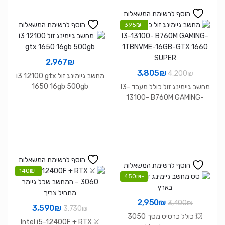
הוסף לרשימת המשאלות
הוסף לרשימת המשאלות
395
₪
-
2,967
₪
המחיר
המחיר
3,805
₪
4,200
₪
מחשב גיימינג זול i3 12100 gtx
המקורי
הנוכחי
1650 16gb 500gb
מחשב גיימינג זול כולל מעבד I3-
היה:
הוא:
13100- B760M GAMING-
1TBNVME-16GB-GTX 1660
3,805₪.
4,200₪.
SUPER
הוסף לרשימת המשאלות
הוסף לרשימת המשאלות
140
₪
-
450
₪
-
המחיר
המחיר
2,950
₪
3,400
₪
המחיר
המחיר
3,590
₪
3,730
₪
המקורי
הנוכחי
💥 כולל כרטיס מסך 3050
המקורי
הנוכחי
⚔️ Intel i5-12400F + RTX