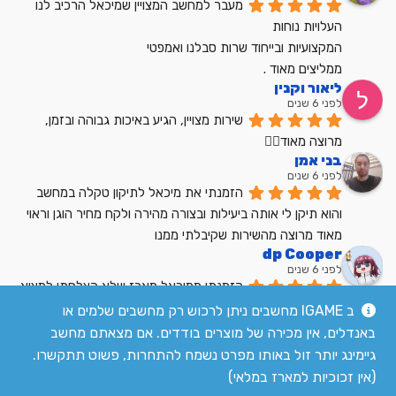
מעבר למחשב המצויין שמיכאל הרכיב לנו
העלויות נוחות
המקצועיות ובייחוד שרות סבלנו ואמפטי
ממליצים מאוד .
ליאור וקנין
לפני 6 שנים
שירות מצויין, הגיע באיכות גבוהה ובזמן, 
מרוצה מאוד👍🏼
בני אמן
לפני 6 שנים
הזמנתי את מיכאל לתיקון טקלה במחשב 
והוא תיקן לי אותה ביעילות ובצורה מהירה ולקח מחיר הוגן וראוי 
מאוד מרוצה מהשירות שקיבלתי ממנו
dp Cooper
לפני 6 שנים
הזמנתי ממיכאל מארז שלא הצלחתי למצוא 
בשום מקום אחר בארץ מחיר הוגן שירות מעולה
ב IGAME מחשבים ניתן לרכוש רק מחשבים שלמים או
לקריאת כל הביקורות
באנדלים, אין מכירה של מוצרים בודדים. אם מצאתם מחשב
גיימינג יותר זול באותו מפרט נשמח להתחרות, פשוט תתקשרו.
(אין זכוכיות למארז במלאי)