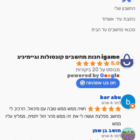
החשבון שלי
כתובת עיר: אשדוד
טכנאי מחשבים עד הבית
igame חנות מחשבים קונסולות וגיימיניג
5.0
מבוסס על 20 ביקורות
powered by
G
o
o
g
l
e
review us on
bar abu
לפני 6 שנים
חוויה ממש ממש טובה עם מיכאל, הרכיב לי 
מחשב מפלצת ועשה לי את זה ממש מהר וזול יחסית, ממליץ עליו 
ממש
מושב בן שמן
לפני 6 שנים