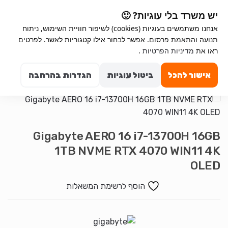
Ski
Ski
יש משרד בלי עוגיות? 🙂
t
t
אנחנו משתמשים בעוגיות (cookies) לשיפור חוויית השימוש, ניתוח
navigatio
conten
תנועה והתאמת פרסום. אפשר לבחור אילו קטגוריות לאשר. לפרטים
ראו את
מדיניות הפרטיות
.
Search for:
0
אישור להכל
ביטול עוגיות
הגדרות בהרחבה
Gigabyte AERO 16 i7-13700H 16GB
1TB NVME RTX 4070 WIN11 4K
OLED
הוסף לרשימת המשאלות