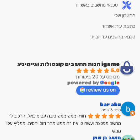
טכנאי מחשבים באשדוד
החשבון שלי
כתובת עיר: אשדוד
טכנאי מחשבים עד הבית
igame חנות מחשבים קונסולות וגיימיניג
5.0
מבוסס על 20 ביקורות
powered by
G
o
o
g
l
e
review us on
bar abu
לפני 6 שנים
חוויה ממש ממש טובה עם מיכאל, הרכיב לי 
מחשב מפלצת ועשה לי את זה ממש מהר וזול יחסית, ממליץ עליו 
ממש
מושב בן שמן