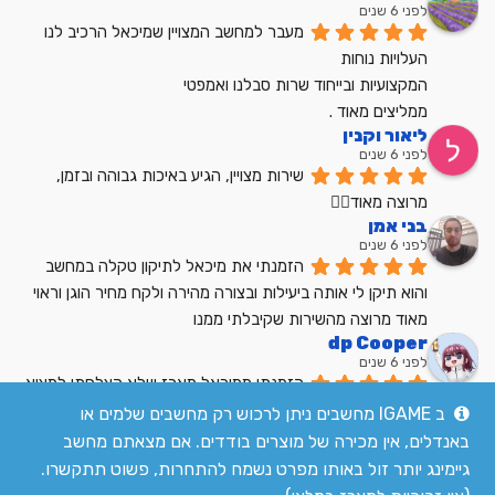
לפני 6 שנים
מעבר למחשב המצויין שמיכאל הרכיב לנו
העלויות נוחות
המקצועיות ובייחוד שרות סבלנו ואמפטי
ממליצים מאוד .
ליאור וקנין
לפני 6 שנים
שירות מצויין, הגיע באיכות גבוהה ובזמן, 
מרוצה מאוד👍🏼
בני אמן
לפני 6 שנים
הזמנתי את מיכאל לתיקון טקלה במחשב 
והוא תיקן לי אותה ביעילות ובצורה מהירה ולקח מחיר הוגן וראוי 
מאוד מרוצה מהשירות שקיבלתי ממנו
dp Cooper
לפני 6 שנים
הזמנתי ממיכאל מארז שלא הצלחתי למצוא 
בשום מקום אחר בארץ מחיר הוגן שירות מעולה
ב IGAME מחשבים ניתן לרכוש רק מחשבים שלמים או
לקריאת כל הביקורות
באנדלים, אין מכירה של מוצרים בודדים. אם מצאתם מחשב
גיימינג יותר זול באותו מפרט נשמח להתחרות, פשוט תתקשרו.