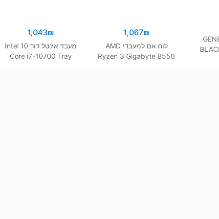
1,043
₪
1,067
₪
GENES
לוח אם למעבדי AMD
מעבד אינטל דור 10 Intel
BLAC
Core i7-10700 Tray
Ryzen 3 Gigabyte B550
4.8Ghz 8 Cres 16 Trds
Aorus Master