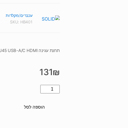
עכברים/מקלדות
SKU:
HB401
תחנת עגינה Solid HB401 6 in 1 4K Gen2 Hub PD3.0 RJ45 USB-A/C HDMI
131
₪
כמות
של
תחנת
הוספה לסל
עגינה
Solid
HB401