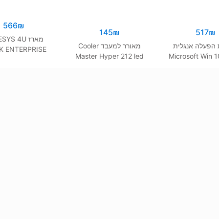
566
₪
145
₪
517
₪
מארז YS 4U
הפעלה אנגלית
מאורר למעבד Cooler
K ENTERPRISE
Master Hyper 212 led
Microsoft Win 
CASE
Turbo Red
64 bit Englis