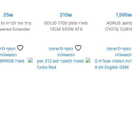
25
₪
210
₪
1,595
₪
מסך מחשב AORUS
מארז וספק SOLID 1700
ציוד עז
wered Extender
12CM 500W ATX
CV27Q CURV
Riser
165HZ 1MS VA P
FreeSyn
הוסף לרשימת
הוסף לרשימת
הוסף לר
משאלות
המשאלות
המשאלות