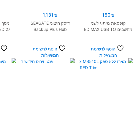
1,131
₪
150
₪
קופסאת מיתוג לשני
דיסק חיצוני SEAGATE
מחשבים EDIMAX USB TO
Backup Plus Hub
ED 27
anel 2K
STEL10000400 10TB
USB AND SOUND KVM
c
3.5
הוסף לרשימת
הוסף לרשימת
המשאלות
המשאלות
ה