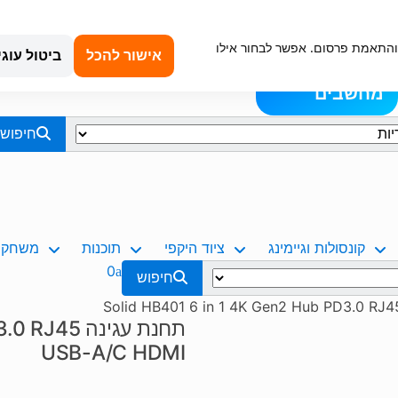
קנייה מאובטחת
טכנאי מחשבים באשדוד
החשבון שלי
כתובת עיר: 
וש, ניתוח תנועה והתאמת פרסום. אפשר לבחור אילו
כניסה &
תמיכה ועזרה
אודותינו
אישור להכל
ביטול עוגי
בלוג
הרשמה
מחשבים
חיפוש
קונסולות וגיימינג
ציוד היקפי
תוכנות
משחקים
0
חיפוש
תחנת עגינה
USB-A/C HDMI