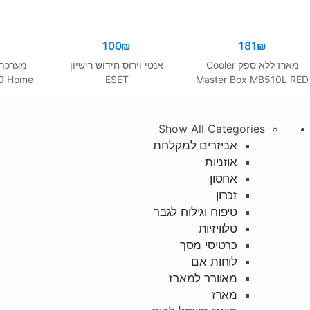
100
₪
181
₪
מארז ללא ספק Cooler
אנטי וירוס חידוש רישיון
מערכת 
10 Home
ESET
Master Box MB510L RED
h OEM
Trim
Show All Categories
אביזרים למקלחת
אוזניות
אחסון
זכרון
טיפוח וגילוח לגבר
טלוויזיות
כרטיסי מסך
לוחות אם
מאוורר למארז
מארז