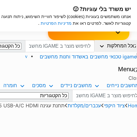
Ski
Ski
iGame
אחריות למוצרים
יש משרד בלי עוגיות? 🙂
t
t
אנחנו משתמשים בעוגיות (cookies) לשיפור חוויית השימ
navigatio
conten
ות
שאלון לבקשת
הרכבה עצמית למחשב
קטגוריות לאשר. לפרטים ראו את
מדיניות הפרטיות
.
מפרט
Search for:
כל המחלקות
Menu
Clo
חשבים נייחים
מחשבים ניידים
מסכים
חומרה
Search f
Ho
ציוד היקפי
עכברים/מקלדות
תחנת עגינה Solid HB401 6 in 1 4K Gen2 Hub PD3.0 RJ45 USB-A/C HDMI