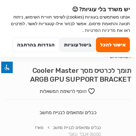
Ski
Ski
יש משרד בלי עוגיות? 🙂
t
t
אנחנו משתמשים בעוגיות (cookies) לשיפור חוויית השימוש, ניתוח
navigatio
conten
תנועה והתאמת פרסום. אפשר לבחור אילו קטגוריות לאשר. לפרטים
Search for:
השבת את ההבזקים
ראו את
מדיניות הפרטיות
.
visibility_off
0
סמן כותרות
title
אישור להכל
ביטול עוגיות
הגדרות בהרחבה
צבע רקע
settings
זום (הקטנה)
zoom_out
תומך לכרטיס מסך Cooler Master
זום (הגדלה)
zoom_in
ARGB GPU SUPPORT BRACKET
הקטנת גופן
remove_circle_outline
הוסף לרשימת המשאלות
הגדלת גופן
add_circle_outline
גופן קריא
spellcheck
ניגודיות בהירה
כבלים ומתאמים לבניית מחשב
brightness_high
ניגודיות כהה
brightness_low
כבלים ומתאמים לבניית מחשב
>
מארז
הוסף קו תחתון לקישורים
format_underlined
SKU:
"CLM-B000"