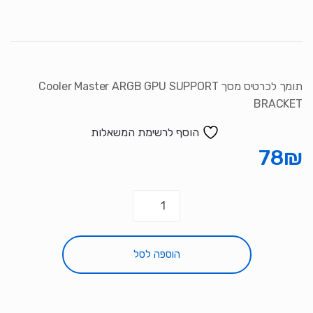
סמן קישורים
font_download
לאפס את כל האפשרויות
cached
תומך לכרטיס מסך Cooler Master ARGB GPU SUPPORT
BRACKET
הוסף לרשימת המשאלות
78
₪
כמות
של
תומך
לכרטיס
הוספה לסל
מסך
Cooler
Master