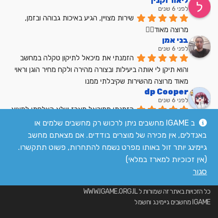
ליאור וקנין
לפני 6 שנים
שירות מצויין, הגיע באיכות גבוהה ובזמן, 
מרוצה מאוד👍🏼
בני אמן
לפני 6 שנים
הזמנתי את מיכאל לתיקון טקלה במחשב 
והוא תיקן לי אותה ביעילות ובצורה מהירה ולקח מחיר הוגן וראוי 
מאוד מרוצה מהשירות שקיבלתי ממנו
dp Cooper
לפני 6 שנים
הזמנתי ממיכאל מארז שלא הצלחתי למצוא 
בשום מקום אחר בארץ מחיר הוגן שירות מעולה
ב IGAME מחשבים ניתן לרכוש רק מחשבים שלמים או
לקריאת כל הביקורות
באנדלים, אין מכירה של מוצרים בודדים. אם מצאתם מחשב
גיימינג יותר זול באותו מפרט נשמח להתחרות, פשוט תתקשרו.
(אין זכוכיות למארז במלאי)
סגור
כל הזכויות באתר זה שמורות ל WWW.IGAME.ORG.IL
IGAME מחשבים גיימינג וחשמל