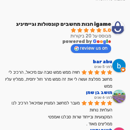
igame חנות מחשבים קונסולות וגיימיניג
5.0
מבוסס על 20 ביקורות
powered by
G
o
o
g
l
e
review us on
bar abu
לפני 5 שנים
חוויה ממש ממש טובה עם מיכאל, הרכיב לי 
מחשב מפלצת ועשה לי את זה ממש מהר וזול יחסית, ממליץ עליו 
ממש
מושב בן שמן
לפני 6 שנים
מעבר למחשב המצויין שמיכאל הרכיב לנו
העלויות נוחות
המקצועיות ובייחוד שרות סבלנו ואמפטי
ממליצים מאוד .