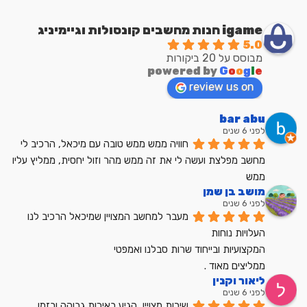
igame חנות מחשבים קונסולות וגיימיניג
5.0
מבוסס על 20 ביקורות
powered by
G
o
o
g
l
e
review us on
bar abu
לפני 6 שנים
חוויה ממש ממש טובה עם מיכאל, הרכיב לי 
מחשב מפלצת ועשה לי את זה ממש מהר וזול יחסית, ממליץ עליו 
ממש
מושב בן שמן
לפני 6 שנים
מעבר למחשב המצויין שמיכאל הרכיב לנו
העלויות נוחות
המקצועיות ובייחוד שרות סבלנו ואמפטי
ממליצים מאוד .
ליאור וקנין
לפני 6 שנים
שירות מצויין, הגיע באיכות גבוהה ובזמן, 