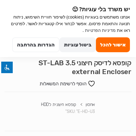
Ski
Ski
יש משרד בלי עוגיות? 🙂
t
t
אנחנו משתמשים בעוגיות (cookies) לשיפור חוויית השימוש, ניתוח
navigatio
conten
תנועה והתאמת פרסום. אפשר לבחור אילו קטגוריות לאשר. לפרטים
Search for:
השבת את ההבזקים
ראו את
מדיניות הפרטיות
.
visibility_off
0
סמן כותרות
title
אישור להכל
ביטול עוגיות
הגדרות בהרחבה
צבע רקע
settings
זום (הקטנה)
zoom_out
קופסא לדיסק חיצוני 3.5 ST-LAB
external Encloser
זום (הגדלה)
zoom_in
הקטנת גופן
remove_circle_outline
הוסף לרשימת המשאלות
הגדלת גופן
add_circle_outline
גופן קריא
spellcheck
אחסון
>
קופסא חיצונית לHDD
SKU:
"E-HD-U3"
ניגודיות בהירה
brightness_high
ניגודיות כהה
brightness_low
הוסף קו תחתון לקישורים
format_underlined