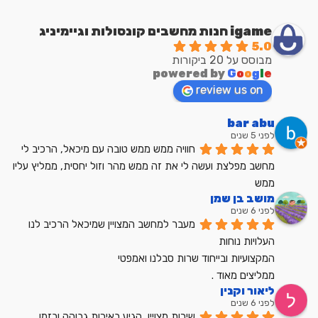
igame חנות מחשבים קונסולות וגיימיניג
5.0
מבוסס על 20 ביקורות
powered by
G
o
o
g
l
e
review us on
bar abu
לפני 5 שנים
חוויה ממש ממש טובה עם מיכאל, הרכיב לי 
מחשב מפלצת ועשה לי את זה ממש מהר וזול יחסית, ממליץ עליו 
ממש
מושב בן שמן
לפני 6 שנים
מעבר למחשב המצויין שמיכאל הרכיב לנו
העלויות נוחות
המקצועיות ובייחוד שרות סבלנו ואמפטי
ממליצים מאוד .
ליאור וקנין
לפני 6 שנים
שירות מצויין, הגיע באיכות גבוהה ובזמן, 