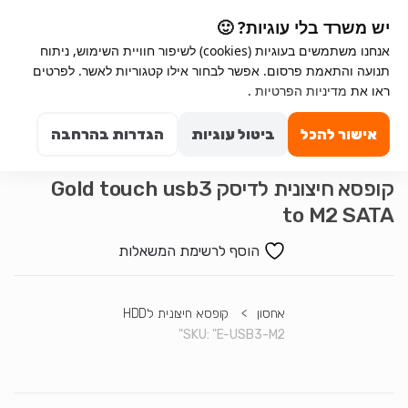
Ski
Ski
יש משרד בלי עוגיות? 🙂
t
t
אנחנו משתמשים בעוגיות (cookies) לשיפור חוויית השימוש, ניתוח
navigatio
conten
תנועה והתאמת פרסום. אפשר לבחור אילו קטגוריות לאשר. לפרטים
Search for:
ראו את
מדיניות הפרטיות
.
0
אישור להכל
ביטול עוגיות
הגדרות בהרחבה
קופסא חיצונית לדיסק Gold touch usb3
to M2 SATA
הוסף לרשימת המשאלות
אחסון
>
קופסא חיצונית לHDD
SKU:
"E-USB3-M2"