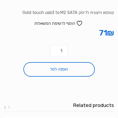
קופסא חיצונית לדיסק Gold touch usb3 to M2 SATA
הוסף לרשימת המשאלות
71
₪
כמות
של
קופסא
חיצונית
הוספה לסל
לדיסק
Gold
touch
usb3
to
Related products
M2
SATA