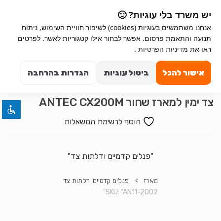
Ski
Ski
יש משרד בלי עוגיות? 🙂
t
t
אנחנו משתמשים בעוגיות (cookies) לשיפור חוויית השימוש, ניתוח
navigatio
conten
תנועה והתאמת פרסום. אפשר לבחור אילו קטגוריות לאשר. לפרטים
Search for:
השבת את ההבזקים
ראו את
מדיניות הפרטיות
.
visibility_off
0
סמן כותרות
title
אישור להכל
ביטול עוגיות
הגדרות בהרחבה
צבע רקע
settings
זום (הקטנה)
zoom_out
צד ימין למארז שחור ANTEC CX200M
זום (הגדלה)
zoom_in
הוסף לרשימת המשאלות
הקטנת גופן
remove_circle_outline
הגדלת גופן
add_circle_outline
"פנלים קדמיים ודלתות צד"
גופן קריא
spellcheck
מארז
>
פנלים קדמיים ודלתות צד
ניגודיות בהירה
brightness_high
SKU:
"AN11-2002"
ניגודיות כהה
brightness_low
הוסף קו תחתון לקישורים
format_underlined