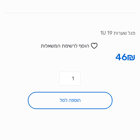
פנל שערות 19 1U
הוסף לרשימת המשאלות
46
₪
כמות
של
פנל
שערות
הוספה לסל
19
1U