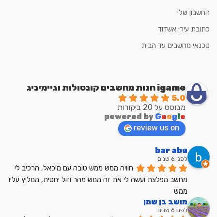
החשבון שלי
כתובת עיר: אשדוד
טכנאי מחשבים עד הבית
igame חנות מחשבים קונסולות וגיימיניג
5.0
מבוסס על 20 ביקורות
powered by
G
o
o
g
l
e
review us on
bar abu
לפני 6 שנים
חוויה ממש ממש טובה עם מיכאל, הרכיב לי 
מחשב מפלצת ועשה לי את זה ממש מהר וזול יחסית, ממליץ עליו 
ממש
מושב בן שמן
לפני 6 שנים