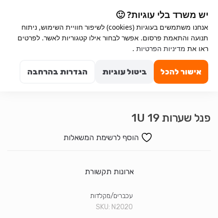
Ski
Ski
יש משרד בלי עוגיות? 🙂
t
t
אנחנו משתמשים בעוגיות (cookies) לשיפור חוויית השימוש, ניתוח
navigatio
conten
תנועה והתאמת פרסום. אפשר לבחור אילו קטגוריות לאשר. לפרטים
ראו את
מדיניות הפרטיות
.
Search for:
0
אישור להכל
ביטול עוגיות
הגדרות בהרחבה
פנל שערות 19 1U
הוסף לרשימת המשאלות
ארונות תקשורת
עכברים/מקלדות
SKU:
N2020