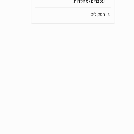
עכברים/מקלדות
רמקולים