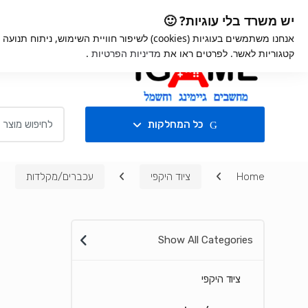
Ski
Ski
iGame
אחריות למוצרים
קנ
יש משרד בלי עוגיות? 🙂
t
t
אנחנו משתמשים בעוגיות (cookies) לשיפור חוויית השימ
navigatio
conten
קטגוריות לאשר. לפרטים ראו את
מדיניות הפרטיות
.
חנות
Search for:
כל המחלקות
Home
ציוד היקפי
עכברים/מקלדות
Show All Categories
ציוד היקפי