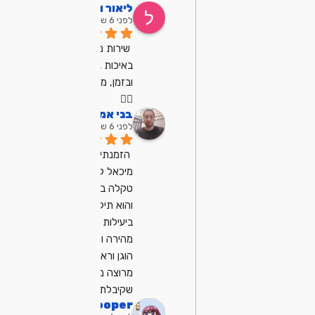
ליאור וקנין
לפני 6 שנים
שירות מצויין, הגיע 
באיכות גבוהה 
ובזמן, מרוצה מאוד
👍🏼
בני אמן
לפני 6 שנים
הזמנתי את 
מיכאל לתיקון 
טקלה במחשב 
והוא תיקן לי אותה 
ביעילות ובצורה 
מהירה ולקח מחיר 
הוגן וראוי מאוד 
מרוצה מהשירות 
שקיבלתי ממנו
dp Cooper