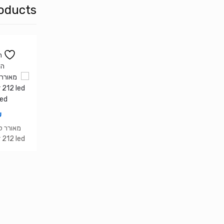
oducts
ה
המ
₪
 212 led
Red