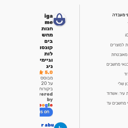
י מעבדה
iga
me
חנות
מחש
i
בים
ת למוצרים
קונסו
לות
 מאובטחת
וגיימי
נאי מחשבים
ניג
5.0
ד
מבוסס
על 20
ן שלי
ביקורות
 עיר: אשדוד
powered
by
 מחשבים עד
G
o
o
g
l
e
review us on
bar abu