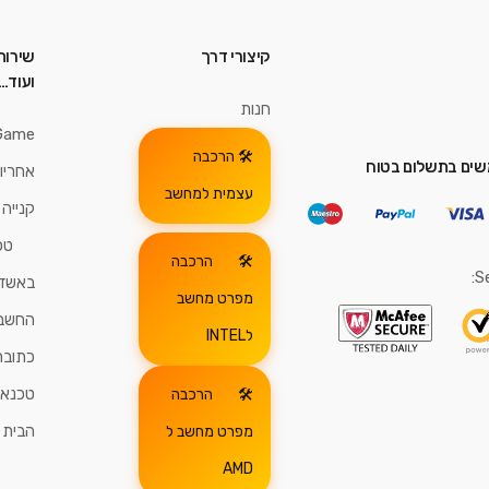
קיצורי דרך
שירות
ועוד…
חנות
Game
הרכבה
ים בתשלום בטוח
אחריו
עצמית למחשב
קנייה
טכ
הרכבה
S
באשדו
מפרט מחשב
החשבו
לINTEL
כתובת
טכנאי
הרכבה
הבית
מפרט מחשב ל
AMD