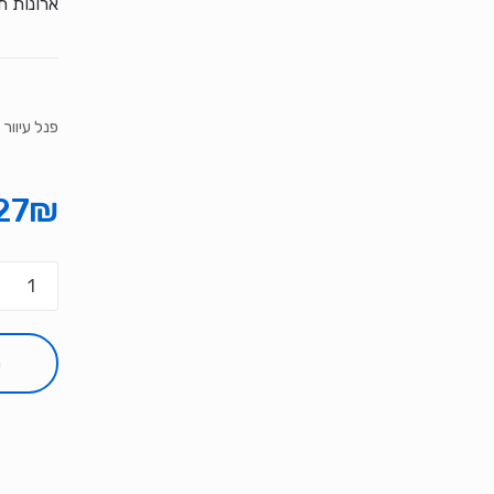
ארונות 
פנל עיוור 19 1U
27
₪
כמות
של
פנל
עיוור
ה
19
1U