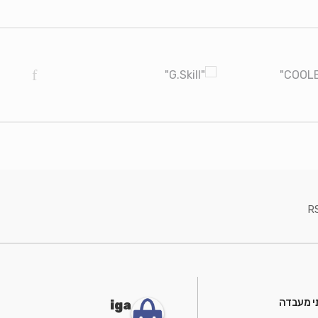
R
י מעבדה
iga