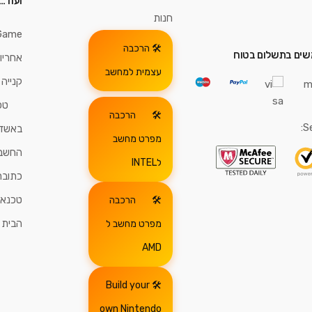
ועוד…
חנות
Game
הרכבה
ים בתשלום בטוח
אחריו
עצמית למחשב
קנייה
טכ
הרכבה
S
באשדו
מפרט מחשב
החשבו
לINTEL
כתובת
טכנאי
הרכבה
הבית
מפרט מחשב ל
AMD
Build your
own Nintendo