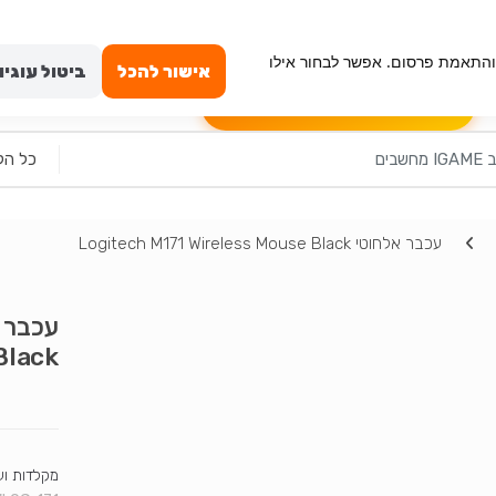
ייה מאובטחת
טכנאי מחשבים באשדוד
החשבון שלי
וש, ניתוח תנועה והתאמת פרסום. אפשר לבחור אילו
אישור להכל
ביטול עוגיו
הרכבה עצמית למחשב
שאלון לבקשת מ
עכבר אלחוטי Logitech M171 Wireless Mouse Black
Black
מקלדות וע