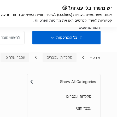
Ski
Ski
iGame
אחריות למוצרים
קנ
יש משרד בלי עוגיות? 🙂
t
t
אנחנו משתמשים בעוגיות (cookies) לשיפור חוויית השימ
navigatio
conten
קטגוריות לאשר. לפרטים ראו את
מדיניות הפרטיות
.
חנות
Search for:
כל המחלקות
Home
מקלדות ועכברים
עכבר אלחוטי
Show All Categories
מקלדות ועכברים
עכבר חוטי