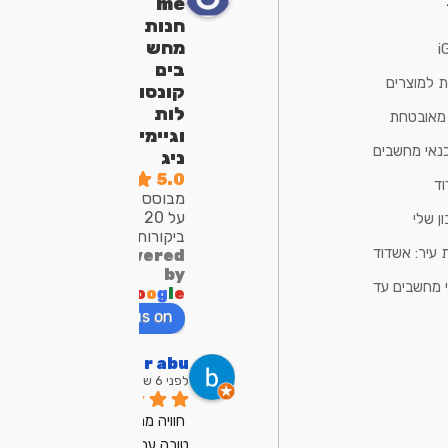
me
חנות
מחש
i
בים
ת למוצרים
קונסו
לות
 מאובטחת
וגיימי
נאי מחשבים
ניג
5.0
ד
מבוסס
על 20
ן שלי
ביקורות
 עיר: אשדוד
powered
by
 מחשבים עד
G
o
o
g
l
e
review us on
bar abu
לפני 6 שנים
חוויה ממש ממש 
טובה עם מיכאל, 