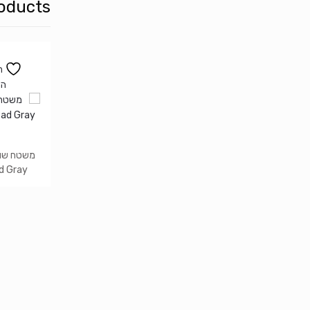
oducts
ה
המ
d Gray