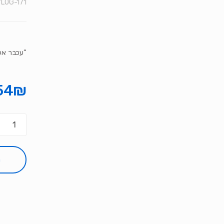
"LOG-171"
“עכבר אלחוטי eless Mouse Black
54
₪
כמות
של
עכבר
אלחוטי
ה
ogitech
M171
Wireless
Mouse
Black