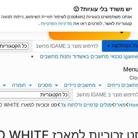
Ski
Ski
iGame
אחריות למוצרים
יש משרד בלי עוגיות? 🙂
t
t
אנחנו משתמשים בעוגיות (cookies) לשיפור חוויית השימ
navigatio
conten
ות
שאלון לבקשת
הרכבה עצמית למחשב
קטגוריות לאשר. לפרטים ראו את
מדיניות הפרטיות
.
מפרט
Search for:
כל המחלקות
Men
Clo
חשבים נייחים
מחשבים ניידים
מסכים
חומרה
Search f
Ho
מארז
פנלים קדמיים ודלתות צד
סט זכוכיות למארז CX600 TRIO WHITE
 זכוכיות למארז CX600 TRIO WHITE