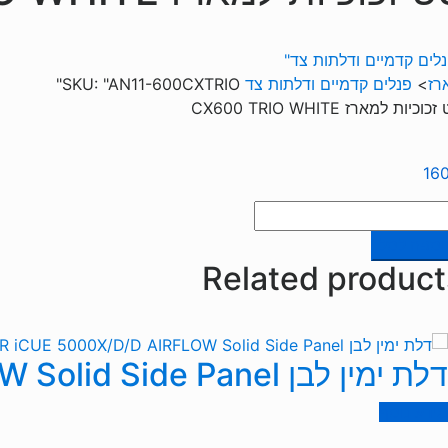
לים קדמיים ודלתות צד"
רז
>
פנלים קדמיים ודלתות צד
"AN11-600CXTRIO"
SKU:
וכיות למארז CX600 TRIO WHITE
16
ות
וספה לסל
Related product
כיות
ארז
CX6
TR
דלת ימין לבן CORSAIR iCUE 5000X/D/D AIRFLOW Solid Side Panel
WHI
מידע נוסף