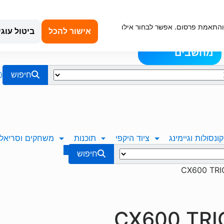
קנייה מאובטחת
טכנאי מחשבים באשדוד
החשבון שלי
כתובת עיר: 
וש, ניתוח תנועה והתאמת פרסום. אפשר לבחור אילו
תמיכה ועזרה
אודותינו
כניסה &
אישור להכל
ביטול עוגי
בלוג
הרשמה
מחשבים
0
חיפוש
קונסולות וגיימינג
ציוד היקפי
תוכנות
משחקים וסריאלי
0
חיפוש