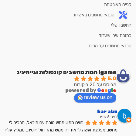
קנייה מאובטחת
טכנאי מחשבים באשדוד
החשבון שלי
כתובת עיר: אשדוד
טכנאי מחשבים עד הבית
igame חנות מחשבים קונסולות וגיימיניג
5.0
מבוסס על 20 ביקורות
powered by
G
o
o
g
l
e
review us on
bar abu
לפני 6 שנים
חוויה ממש ממש טובה עם מיכאל, הרכיב לי 
מחשב מפלצת ועשה לי את זה ממש מהר וזול יחסית, ממליץ עליו 