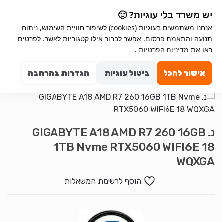
Ski
Ski
יש משרד בלי עוגיות? 🙂
t
t
אנחנו משתמשים בעוגיות (cookies) לשיפור חוויית השימוש, ניתוח
navigatio
conten
תנועה והתאמת פרסום. אפשר לבחור אילו קטגוריות לאשר. לפרטים
ראו את
מדיניות הפרטיות
.
Search for:
0
אישור להכל
ביטול עוגיות
הגדרות בהרחבה
נ. GIGABYTE A18 AMD R7 260 16GB
1TB Nvme RTX5060 WIFI6E 18
WQXGA
הוסף לרשימת המשאלות