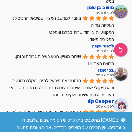
ממש
מושב בן שמן
לפני 6 שנים
מעבר למחשב המצויין שמיכאל הרכיב לנו
העלויות נוחות
המקצועיות ובייחוד שרות סבלנו ואמפטי
ממליצים מאוד .
ליאור וקנין
לפני 6 שנים
שירות מצויין, הגיע באיכות גבוהה ובזמן, 
מרוצה מאוד👍🏼
בני אמן
לפני 6 שנים
הזמנתי את מיכאל לתיקון טקלה במחשב 
והוא תיקן לי אותה ביעילות ובצורה מהירה ולקח מחיר הוגן וראוי 
מאוד מרוצה מהשירות שקיבלתי ממנו
dp Cooper
לפני 6 שנים
הזמנתי ממיכאל מארז שלא הצלחתי למצוא 
בשום מקום אחר בארץ מחיר הוגן שירות מעולה
ב IGAME מחשבים ניתן לרכוש רק מחשבים שלמים או
לקריאת כל הביקורות
באנדלים, אין מכירה של מוצרים בודדים. אם מצאתם מחשב