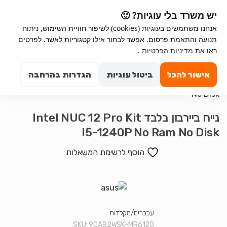
Ski
Ski
יש משרד בלי עוגיות? 🙂
t
t
אנחנו משתמשים בעוגיות (cookies) לשיפור חוויית השימוש, ניתוח
navigatio
conten
תנועה והתאמת פרסום. אפשר לבחור אילו קטגוריות לאשר. לפרטים
Search for:
ראו את
מדיניות הפרטיות
.
0
אישור להכל
ביטול עוגיות
הגדרות בהרחבה
נייח ביירבון בלבד Intel NUC 12 Pro Kit
I5-1240P No Ram No Disk
הוסף לרשימת המשאלות
עכברים/מקלדות
SKU:
90AB2WSK-MR6120