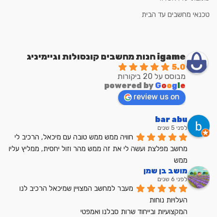
טכנאי מחשבים עד הבית
igame חנות מחשבים קונסולות וגיימיניג
5.0
מבוסס על 20 ביקורות
powered by
G
o
o
g
l
e
review us on
bar abu
לפני 5 שנים
חוויה ממש ממש טובה עם מיכאל, הרכיב לי 
מחשב מפלצת ועשה לי את זה ממש מהר וזול יחסית, ממליץ עליו 
ממש
מושב בן שמן
לפני 6 שנים
מעבר למחשב המצויין שמיכאל הרכיב לנו
העלויות נוחות
המקצועיות ובייחוד שרות סבלנו ואמפטי