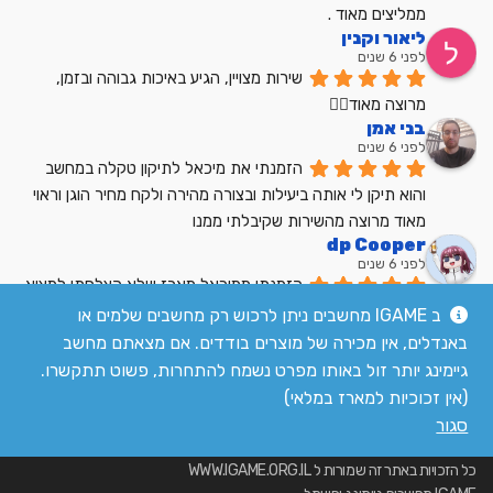
ממליצים מאוד .
ליאור וקנין
לפני 6 שנים
שירות מצויין, הגיע באיכות גבוהה ובזמן, 
מרוצה מאוד👍🏼
בני אמן
לפני 6 שנים
הזמנתי את מיכאל לתיקון טקלה במחשב 
והוא תיקן לי אותה ביעילות ובצורה מהירה ולקח מחיר הוגן וראוי 
מאוד מרוצה מהשירות שקיבלתי ממנו
dp Cooper
לפני 6 שנים
הזמנתי ממיכאל מארז שלא הצלחתי למצוא 
בשום מקום אחר בארץ מחיר הוגן שירות מעולה
ב IGAME מחשבים ניתן לרכוש רק מחשבים שלמים או
לקריאת כל הביקורות
באנדלים, אין מכירה של מוצרים בודדים. אם מצאתם מחשב
גיימינג יותר זול באותו מפרט נשמח להתחרות, פשוט תתקשרו.
(אין זכוכיות למארז במלאי)
סגור
כל הזכויות באתר זה שמורות ל WWW.IGAME.ORG.IL