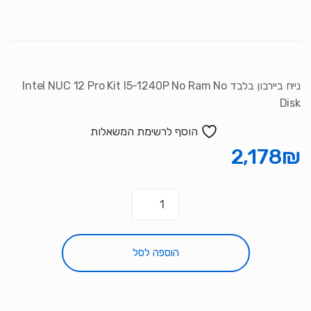
נייח ביירבון בלבד Intel NUC 12 Pro Kit I5-1240P No Ram No
Disk
הוסף לרשימת המשאלות
2,178
₪
כמות
של
נייח
ביירבון
הוספה לסל
בלבד
Intel
NUC