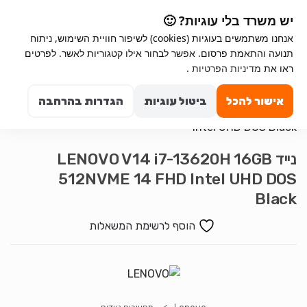
Ski
Ski
יש משרד בלי עוגיות? 🙂
t
t
אנחנו משתמשים בעוגיות (cookies) לשיפור חוויית השימוש, ניתוח
navigatio
conten
תנועה והתאמת פרסום. אפשר לבחור אילו קטגוריות לאשר. לפרטים
Search for:
ראו את
מדיניות הפרטיות
.
0
אישור להכל
ביטול עוגיות
הגדרות בהרחבה
נייד LENOVO V14 i7-13620H 16GB
512NVME 14 FHD Intel UHD DOS
Black
הוסף לרשימת המשאלות