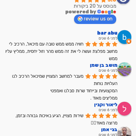
מבוסס על 20 ביקורות
powered by
G
o
o
g
l
e
review us on
bar abu
לפני 6 שנים
חוויה ממש ממש טובה עם מיכאל, הרכיב לי 
מחשב מפלצת ועשה לי את זה ממש מהר וזול יחסית, ממליץ עליו 
ממש
מושב בן שמן
לפני 6 שנים
מעבר למחשב המצויין שמיכאל הרכיב לנו
העלויות נוחות
המקצועיות ובייחוד שרות סבלנו ואמפטי
ממליצים מאוד .
ליאור וקנין
לפני 6 שנים
שירות מצויין, הגיע באיכות גבוהה ובזמן, 
מרוצה מאוד👍🏼
בני אמן
לפני 6 שנים