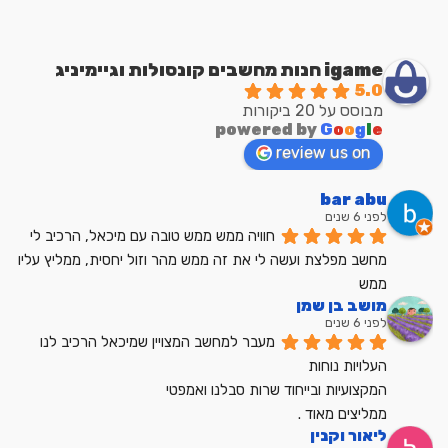
igame חנות מחשבים קונסולות וגיימיניג
5.0
מבוסס על 20 ביקורות
powered by
G
o
o
g
l
e
review us on
bar abu
לפני 6 שנים
חוויה ממש ממש טובה עם מיכאל, הרכיב לי 
מחשב מפלצת ועשה לי את זה ממש מהר וזול יחסית, ממליץ עליו 
ממש
מושב בן שמן
לפני 6 שנים
מעבר למחשב המצויין שמיכאל הרכיב לנו
העלויות נוחות
המקצועיות ובייחוד שרות סבלנו ואמפטי
ממליצים מאוד .
ליאור וקנין