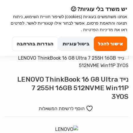
Ski
Ski
יש משרד בלי עוגיות? 🙂
t
t
אנחנו משתמשים בעוגיות (cookies) לשיפור חוויית השימוש, ניתוח
navigatio
conten
תנועה והתאמת פרסום. אפשר לבחור אילו קטגוריות לאשר. לפרטים
ראו את
מדיניות הפרטיות
.
Search for:
0
אישור להכל
ביטול עוגיות
הגדרות בהרחבה
נייד LENOVO ThinkBook 16 G8 Ultra
7 255H 16GB 512NVME Win11P
3YOS
הוסף לרשימת המשאלות