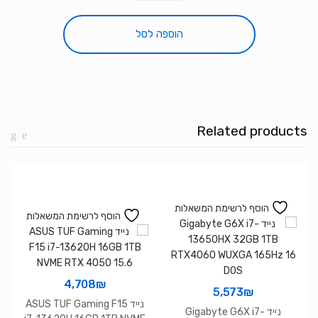
נייד
GIGABYTE
הוספה לסל
A16
AMD
R7
260
32GB
Related products
1TB
Nvme
RTX
5060
8GB
הוסף לרשימת המשאלות
הוסף לרשימת המשאלות
IPS
3VH
4,708
₪
5,573
₪
נייד ASUS TUF Gaming F15
נייד Gigabyte G6X i7-