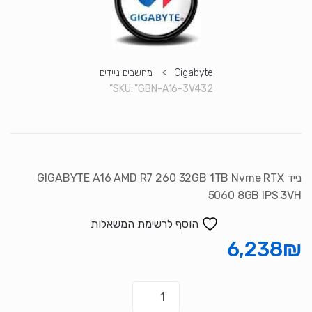
סמן קישורים
font_download
לאפס את כל האפשרויות
cached
Gigabyte
>
מחשבים ניידים
SKU:
"GBN-A16-3V432"
נייד GIGABYTE A16 AMD R7 260 32GB 1TB Nvme RTX
5060 8GB IPS 3VH
הוסף לרשימת המשאלות
6,238
₪
כמות
של