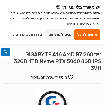
Ski
Ski
יש משרד בלי עוגיות? 🙂
t
t
אנחנו משתמשים בעוגיות (cookies) לשיפור חוויית השימוש, ניתוח
navigatio
conten
תנועה והתאמת פרסום. אפשר לבחור אילו קטגוריות לאשר. לפרטים
Search for:
השבת את ההבזקים
ראו את
מדיניות הפרטיות
.
visibility_off
0
סמן כותרות
title
אישור להכל
ביטול עוגיות
הגדרות בהרחבה
צבע רקע
settings
זום (הקטנה)
zoom_out
נייד GIGABYTE A16 AMD R7 260
זום (הגדלה)
zoom_in
32GB 1TB Nvme RTX 5060 8GB IPS
הקטנת גופן
remove_circle_outline
3VH
הגדלת גופן
add_circle_outline
הוסף לרשימת המשאלות
גופן קריא
spellcheck
ניגודיות בהירה
brightness_high
ניגודיות כהה
brightness_low
הוסף קו תחתון לקישורים
format_underlined