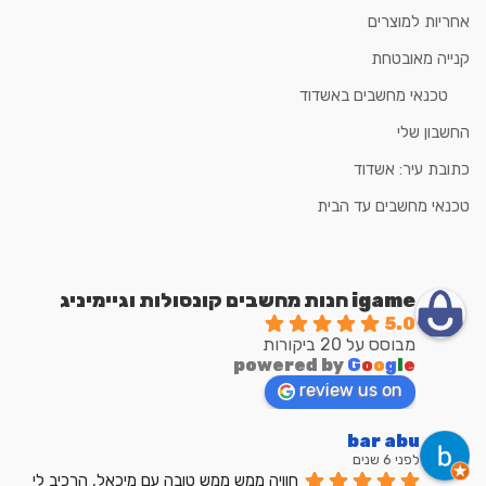
אחריות למוצרים
קנייה מאובטחת
טכנאי מחשבים באשדוד
החשבון שלי
כתובת עיר: אשדוד
טכנאי מחשבים עד הבית
igame חנות מחשבים קונסולות וגיימיניג
5.0
מבוסס על 20 ביקורות
powered by
G
o
o
g
l
e
review us on
bar abu
לפני 6 שנים
חוויה ממש ממש טובה עם מיכאל, הרכיב לי 