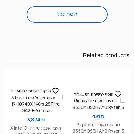
נייד
Asus
הוספה לסל
VivoBook
S
14
FLIP
I5-
Related products
13500H
8GB
512NVME
OLED
3K
הוסף לרשימת המשאלות
הוסף לרשימת המשאלות
DOS
TO
431
₪
3,874
₪
לוח אם למעבדי Gigabyte
מעבד אינטל סדרה X Intel i9-
B550M DS3H AMD Ryzen 3