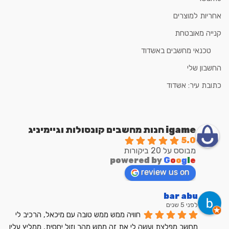
אחריות למוצרים
קנייה מאובטחת
טכנאי מחשבים באשדוד
החשבון שלי
כתובת עיר: אשדוד
igame חנות מחשבים קונסולות וגיימיניג
5.0
מבוסס על 20 ביקורות
powered by
G
o
o
g
l
e
review us on
bar abu
לפני 5 שנים
חוויה ממש ממש טובה עם מיכאל, הרכיב לי 
מחשב מפלצת ועשה לי את זה ממש מהר וזול יחסית, ממליץ עליו 