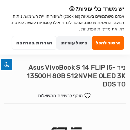
Ski
Ski
יש משרד בלי עוגיות? 🙂
t
t
אנחנו משתמשים בעוגיות (cookies) לשיפור חוויית השימוש, ניתוח
navigatio
conten
תנועה והתאמת פרסום. אפשר לבחור אילו קטגוריות לאשר. לפרטים
Search for:
השבת את ההבזקים
ראו את
מדיניות הפרטיות
.
visibility_off
0
סמן כותרות
title
אישור להכל
ביטול עוגיות
הגדרות בהרחבה
צבע רקע
settings
זום (הקטנה)
zoom_out
נייד Asus VivoBook S 14 FLIP I5-
זום (הגדלה)
zoom_in
13500H 8GB 512NVME OLED 3K
הקטנת גופן
remove_circle_outline
DOS TO
הגדלת גופן
add_circle_outline
הוסף לרשימת המשאלות
גופן קריא
spellcheck
ניגודיות בהירה
brightness_high
ניגודיות כהה
brightness_low
הוסף קו תחתון לקישורים
format_underlined