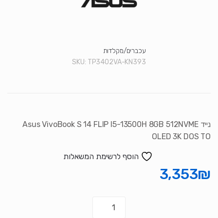
סמן קישורים
font_download
לאפס את כל האפשרויות
cached
עכברים/מקלדות
SKU:
TP3402VA-KN393
נייד Asus VivoBook S 14 FLIP I5-13500H 8GB 512NVME
OLED 3K DOS TO
הוסף לרשימת המשאלות
3,353
₪
כמות
של