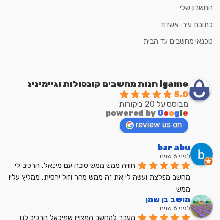
החשבון שלי
כתובת עיר: אשדוד
טכנאי מחשבים עד הבית
igame חנות מחשבים קונסולות וגיימיניג
5.0
מבוסס על 20 ביקורות
powered by
G
o
o
g
l
e
review us on
bar abu
לפני 6 שנים
חוויה ממש ממש טובה עם מיכאל, הרכיב לי 
מחשב מפלצת ועשה לי את זה ממש מהר וזול יחסית, ממליץ עליו 
ממש
מושב בן שמן
לפני 6 שנים
מעבר למחשב המצויין שמיכאל הרכיב לנו