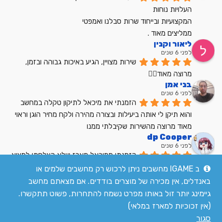
העלויות נוחות
המקצועיות ובייחוד שרות סבלנו ואמפטי
ממליצים מאוד .
ליאור וקנין
לפני 6 שנים
שירות מצויין, הגיע באיכות גבוהה ובזמן, 
מרוצה מאוד👍🏼
בני אמן
לפני 6 שנים
הזמנתי את מיכאל לתיקון טקלה במחשב 
והוא תיקן לי אותה ביעילות ובצורה מהירה ולקח מחיר הוגן וראוי 
מאוד מרוצה מהשירות שקיבלתי ממנו
dp Cooper
לפני 6 שנים
הזמנתי ממיכאל מארז שלא הצלחתי למצוא 
בשום מקום אחר בארץ מחיר הוגן שירות מעולה
ב IGAME מחשבים ניתן לרכוש רק מחשבים שלמים או
לקריאת כל הביקורות
באנדלים, אין מכירה של מוצרים בודדים. אם מצאתם מחשב
גיימינג יותר זול באותו מפרט נשמח להתחרות, פשוט תתקשרו.
(אין זכוכיות למארז במלאי)
סגור