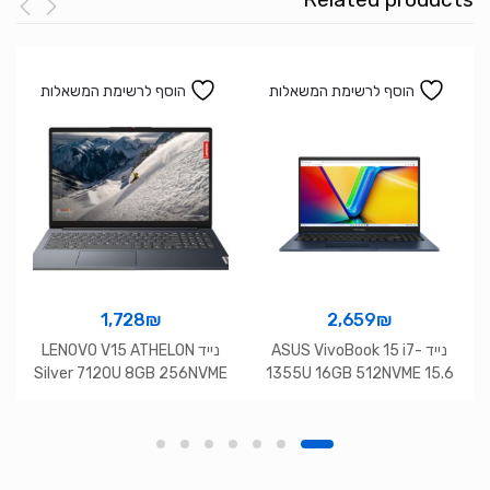
הוסף לרשימת המשאלות
הוסף לרשימת המשאלות
1,728
₪
2,659
₪
נייד ASUS VivoBook 15 i7-
נייד LENOVO V15 ATHELON
Silver 7120U 8GB 256NVME
1355U 16GB 512NVME 15.6
15.6 FHD DOS bla
FHD DOS Blue