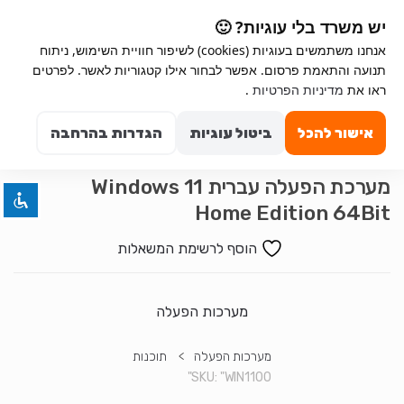
Ski
Ski
יש משרד בלי עוגיות? 🙂
t
t
אנחנו משתמשים בעוגיות (cookies) לשיפור חוויית השימוש, ניתוח
navigatio
conten
תנועה והתאמת פרסום. אפשר לבחור אילו קטגוריות לאשר. לפרטים
Search for:
השבת את ההבזקים
ראו את
מדיניות הפרטיות
.
visibility_off
0
סמן כותרות
title
אישור להכל
ביטול עוגיות
הגדרות בהרחבה
צבע רקע
settings
זום (הקטנה)
zoom_out
מערכת הפעלה עברית Windows 11
Home Edition 64Bit
זום (הגדלה)
zoom_in
הקטנת גופן
remove_circle_outline
הוסף לרשימת המשאלות
הגדלת גופן
add_circle_outline
גופן קריא
spellcheck
מערכות הפעלה
ניגודיות בהירה
brightness_high
מערכות הפעלה
>
תוכנות
ניגודיות כהה
brightness_low
SKU:
"WIN1100"
הוסף קו תחתון לקישורים
format_underlined