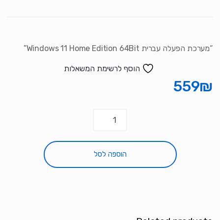
סמן קישורים
font_download
לאפס את כל האפשרויות
cached
“מערכת הפעלה עברית Windows 11 Home Edition 64Bit”
הוסף לרשימת המשאלות
559
₪
כמות
של
מערכת
הפעלה
הוספה לסל
עברית
Windows
11
Home
Edition