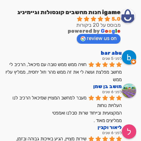
igame חנות מחשבים קונסולות וגיימיניג
5.0
מבוסס על 20 ביקורות
powered by
G
o
o
g
l
e
review us on
bar abu
לפני 5 שנים
חוויה ממש ממש טובה עם מיכאל, הרכיב לי 
מחשב מפלצת ועשה לי את זה ממש מהר וזול יחסית, ממליץ עליו 
ממש
מושב בן שמן
לפני 6 שנים
מעבר למחשב המצויין שמיכאל הרכיב לנו
העלויות נוחות
המקצועיות ובייחוד שרות סבלנו ואמפטי
ממליצים מאוד .
ליאור וקנין
לפני 6 שנים
שירות מצויין, הגיע באיכות גבוהה ובזמן, 