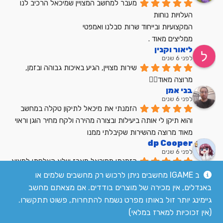
מעבר למחשב המצויין שמיכאל הרכיב לנו
העלויות נוחות
המקצועיות ובייחוד שרות סבלנו ואמפטי
ממליצים מאוד .
ליאור וקנין
לפני 6 שנים
שירות מצויין, הגיע באיכות גבוהה ובזמן, 
מרוצה מאוד👍🏼
בני אמן
לפני 6 שנים
הזמנתי את מיכאל לתיקון טקלה במחשב 
והוא תיקן לי אותה ביעילות ובצורה מהירה ולקח מחיר הוגן וראוי 
מאוד מרוצה מהשירות שקיבלתי ממנו
dp Cooper
לפני 6 שנים
הזמנתי ממיכאל מארז שלא הצלחתי למצוא 
בשום מקום אחר בארץ מחיר הוגן שירות מעולה
ב IGAME מחשבים ניתן לרכוש רק מחשבים שלמים או
לקריאת כל הביקורות
באנדלים, אין מכירה של מוצרים בודדים. אם מצאתם מחשב
גיימינג יותר זול באותו מפרט נשמח להתחרות, פשוט תתקשרו.
(אין זכוכיות למארז במלאי)