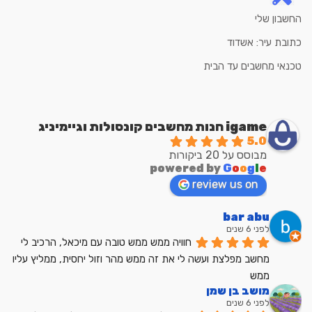
החשבון שלי
כתובת עיר: אשדוד
טכנאי מחשבים עד הבית
igame חנות מחשבים קונסולות וגיימיניג
5.0
מבוסס על 20 ביקורות
powered by
G
o
o
g
l
e
review us on
bar abu
לפני 6 שנים
חוויה ממש ממש טובה עם מיכאל, הרכיב לי 
מחשב מפלצת ועשה לי את זה ממש מהר וזול יחסית, ממליץ עליו 
ממש
מושב בן שמן
לפני 6 שנים