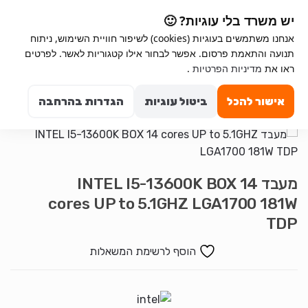
Ski
Ski
יש משרד בלי עוגיות? 🙂
t
t
אנחנו משתמשים בעוגיות (cookies) לשיפור חוויית השימוש, ניתוח
navigatio
conten
תנועה והתאמת פרסום. אפשר לבחור אילו קטגוריות לאשר. לפרטים
ראו את
מדיניות הפרטיות
.
Search for:
0
אישור להכל
ביטול עוגיות
הגדרות בהרחבה
מעבד INTEL I5-13600K BOX 14
cores UP to 5.1GHZ LGA1700 181W
TDP
הוסף לרשימת המשאלות