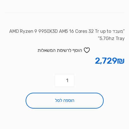
סמן קישורים
font_download
לאפס את כל האפשרויות
cached
“מעבד AMD Ryzen 9 9950X3D AM5 16 Cores 32 Tr up to
5.7Ghz Tray”
הוסף לרשימת המשאלות
2,729
₪
כמות
של
מעבד
AMD
הוספה לסל
Ryzen
9
9950X3D
AM5