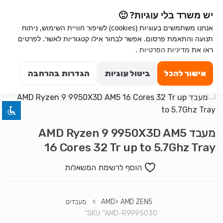
Ski
Ski
יש משרד בלי עוגיות? 🙂
t
t
אנחנו משתמשים בעוגיות (cookies) לשיפור חוויית השימוש, ניתוח
navigatio
conten
תנועה והתאמת פרסום. אפשר לבחור אילו קטגוריות לאשר. לפרטים
השבת את ההבזקים
ראו את
מדיניות הפרטיות
.
visibility_off
Search for:
סמן כותרות
title
0
אישור להכל
ביטול עוגיות
הגדרות בהרחבה
צבע רקע
settings
זום (הקטנה)
zoom_out
זום (הגדלה)
zoom_in
מעבד AMD Ryzen 9 9950X3D AM5
הקטנת גופן
remove_circle_outline
16 Cores 32 Tr up to 5.7Ghz Tray
הגדלת גופן
add_circle_outline
גופן קריא
הוסף לרשימת המשאלות
spellcheck
ניגודיות בהירה
brightness_high
ניגודיות כהה
brightness_low
AMD ZEN5
>
AMD
>
מעבדים
SKU:
"AMD-R9995030"
הוסף קו תחתון לקישורים
format_underlined