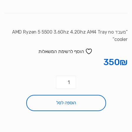
“מעבד AMD Ryzen 5 5500 3.6Ghz 4.2Ghz AM4 Tray no
cooler”
הוסף לרשימת המשאלות
350
₪
כמות
של
מעבד
AMD
הוספה לסל
Ryzen
5
5500
3.6Ghz