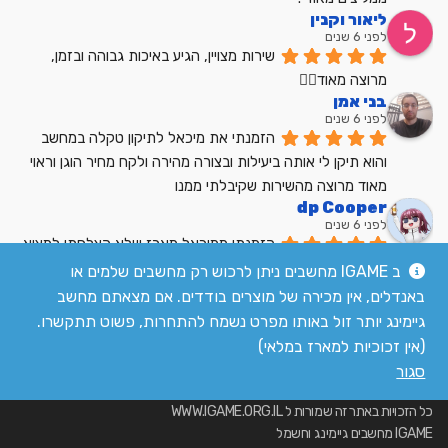
ליאור וקנין
לפני 6 שנים
שירות מצויין, הגיע באיכות גבוהה ובזמן, 
מרוצה מאוד👍🏼
בני אמן
לפני 6 שנים
הזמנתי את מיכאל לתיקון טקלה במחשב 
והוא תיקן לי אותה ביעילות ובצורה מהירה ולקח מחיר הוגן וראוי 
מאוד מרוצה מהשירות שקיבלתי ממנו
dp Cooper
לפני 6 שנים
הזמנתי ממיכאל מארז שלא הצלחתי למצוא 
בשום מקום אחר בארץ מחיר הוגן שירות מעולה
ב IGAME מחשבים ניתן לרכוש רק מחשבים שלמים או
לקריאת כל הביקורות
באנדלים, אין מכירה של מוצרים בודדים. אם מצאתם מחשב
גיימינג יותר זול באותו מפרט נשמח להתחרות, פשוט תתקשרו.
(אין זכוכיות למארז במלאי)
סגור
כל הזכויות באתר זה שמורות ל WWW.IGAME.ORG.IL
IGAME מחשבים גיימינג וחשמל