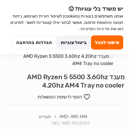
Ski
Ski
יש משרד בלי עוגיות? 🙂
t
t
אנחנו משתמשים בעוגיות (cookies) לשיפור חוויית השימוש, ניתוח
navigatio
conten
תנועה והתאמת פרסום. אפשר לבחור אילו קטגוריות לאשר. לפרטים
ראו את
מדיניות הפרטיות
.
Search for:
0
אישור להכל
ביטול עוגיות
הגדרות בהרחבה
מעבד AMD Ryzen 5 5500 3.6Ghz
4.2Ghz AM4 Tray no cooler
הוסף לרשימת המשאלות
AMD AM4
>
AMD
>
מעבדים
SKU:
"AMD-R55500T"