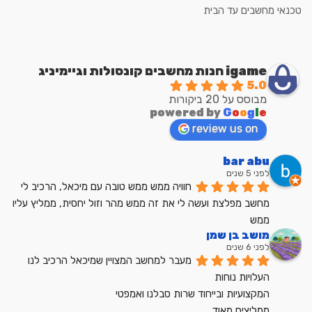
טכנאי מחשבים עד הבית
igame חנות מחשבים קונסולות וגיימיניג
5.0
מבוסס על 20 ביקורות
powered by
G
o
o
g
l
e
review us on
bar abu
לפני 5 שנים
חוויה ממש ממש טובה עם מיכאל, הרכיב לי 
מחשב מפלצת ועשה לי את זה ממש מהר וזול יחסית, ממליץ עליו 
ממש
מושב בן שמן
לפני 6 שנים
מעבר למחשב המצויין שמיכאל הרכיב לנו
העלויות נוחות
המקצועיות ובייחוד שרות סבלנו ואמפטי
ממליצים מאוד .