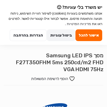
Ski
Ski
יש משרד בלי עוגיות? 🙂
t
t
אנחנו משתמשים בעוגיות (cookies) לשיפור חוויית השימוש, ניתוח
navigatio
conten
תנועה והתאמת פרסום. אפשר לבחור אילו קטגוריות לאשר. לפרטים
Search for:
ראו את
מדיניות הפרטיות
.
0
אישור להכל
ביטול עוגיות
הגדרות בהרחבה
מסך Samsung LED IPS
F27T350FHM 5ms 250cd/m2 FHD
VGA HDMI 75Hz
הוסף לרשימת המשאלות