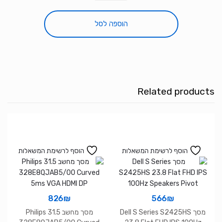
מסך
Samsung
הוספה לסל
LED
IPS
F27T350FHM
5ms
250cd/m2
Related products
FHD
VGA
HDMI
75Hz
הוסף לרשימת המשאלות
הוסף לרשימת המשאלות
826
₪
566
₪
מסך Dell S Series S2425HS
מסך מחשב 31.5 Philips