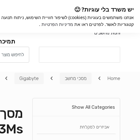
Ski
Ski
iGame
אחריות למוצרים
קנ
יש משרד בלי עוגיות? 🙂
t
t
אנחנו משתמשים בעוגיות (cookies) לשיפור חוויית השימ
navigatio
conten
קטגוריות לאשר. לפרטים ראו את
מדיניות הפרטיות
.
חנות
תמיכה
Search for:
כל המחלקות
Home
מסכי מחשב
Gigabyte
Show All Categories
03Ms
אביזרים למקלחת