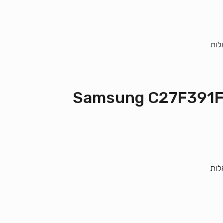
לות
Samsung C27F391FH CUR
לות