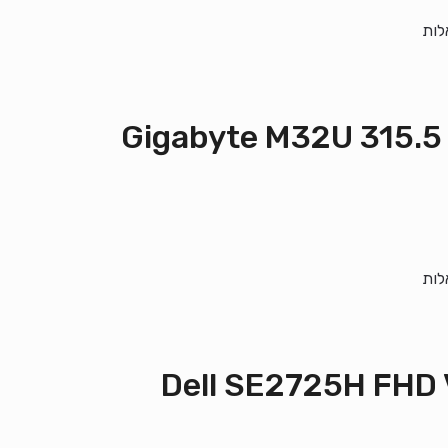
לות
Gigabyte M32U 315.5 SS IP
לות
Dell SE2725H FHD VA 