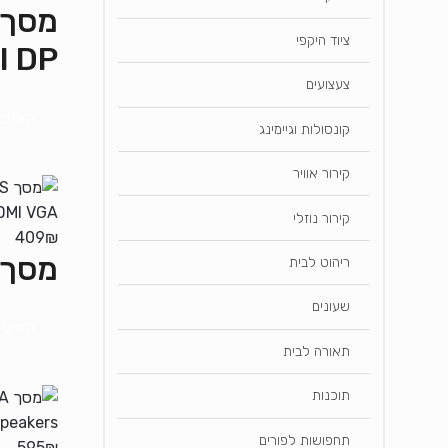
ציוד היקפי
I DP
צעצועים
הוספה
קונסולות וגיימינג
קירור אוויר
קירור נוזלי
409
₪
מסך 24IPS 75HZ FHD IPS 5MS Speakers HDMI VGA
ריהוט לבית
שעונים
מידע 
תאורה לבית
תוכנות
תחפושות לפורים
595
₪