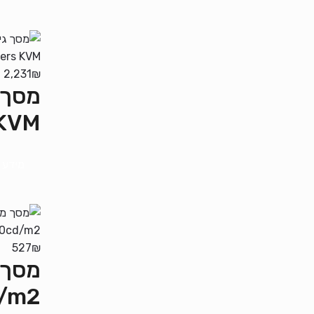
2,231
₪
 KVM
מידע 
527
₪
/m2