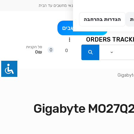
כתובת עיר: אשדוד
טכנאי מחשבים עד הבית
ת
הגדרות בהרחבה
פרט
בלוג מחשבים
ORDERS TRACK
...
סל הקניות
0
0
0₪
Gigabyte MO27Q28