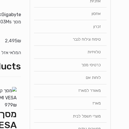
אוזניות
אחסון
>
Gigabyte
מסך Gigabyte MO27Q28G 4th Gen Woled QHD G-Sync KVM 280hz 0.03Ms
זכרון
טיפוח וגילוח לגבר
2,495
₪
טלוויזיות
המלאי אזל
ducts
כרטיסי מסך
לוחות אם
מאוורר למארז
מארז
979
₪
מוצרי חשמל לבית
VESA
מחשבים ניידים