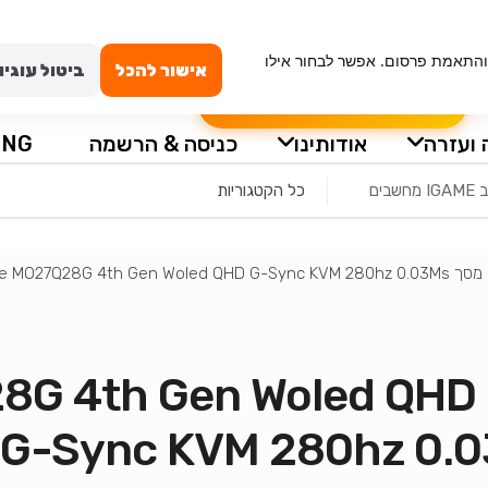
ייה מאובטחת
טכנאי מחשבים באשדוד
החשבון שלי
וש, ניתוח תנועה והתאמת פרסום. אפשר לבחור אילו
אישור להכל
ביטול עוגיו
הרכבה עצמית למחשב
שאלון לבקשת מ
 ועזרה
אודותינו
כניסה & הרשמה
ING
מסך Gigabyte MO27Q28G 4th Gen Woled QHD G-Sync KVM 280hz 0.03Ms
מסך G 4th Gen Woled QHD
G-Sync KVM 280hz 0.