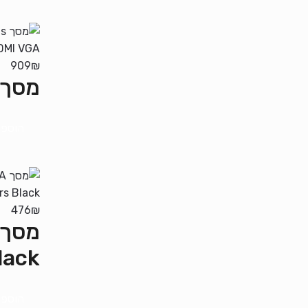
909
₪
מסך NG 27 FHD IPS 5ms FreeSync 75Hz HDMI VGA
הוספה
476
₪
lack
הוספה