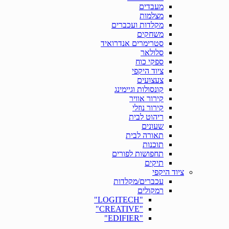
מעבדים
מצלמות
מקלדות ועכברים
משחקים
סטרימרים אנדרואיד
סלולאר
ספקי כוח
ציוד היקפי
צעצועים
קונסולות וגיימינג
קירור אוויר
קירור נוזלי
ריהוט לבית
שעונים
תאורה לבית
תוכנות
תחפושות לפורים
תיקים
ציוד היקפי
עכברים/מקלדות
רמקולים
"LOGITECH"
"CREATIVE"
"EDIFIER"