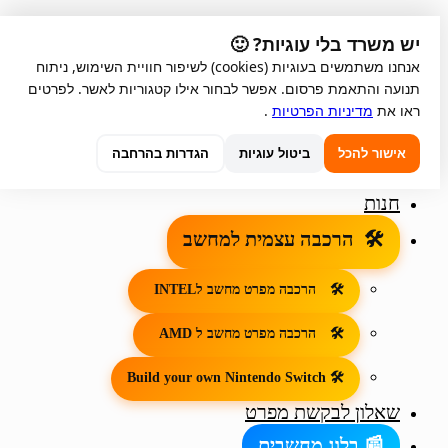
Skip
Skip
iGame
יש משרד בלי עוגיות? 🙂
to
to
אחריות למוצרים
navigation
content
קנייה מאובטחת
אנחנו משתמשים בעוגיות (cookies) לשיפור חוויית השימוש, ניתוח
טכנאי מחשבים באשדוד
תנועה והתאמת פרסום. אפשר לבחור אילו קטגוריות לאשר. לפרטים
החשבון שלי
ראו את
מדיניות הפרטיות
.
כתובת עיר: אשדוד
טכנאי מחשבים עד הבית
אישור להכל
ביטול עוגיות
הגדרות בהרחבה
חנות
הרכבה עצמית למחשב
הרכבה מפרט מחשב לINTEL
הרכבה מפרט מחשב ל AMD
Build your own Nintendo Switch
שאלון לבקשת מפרט
בלוג מחשבים