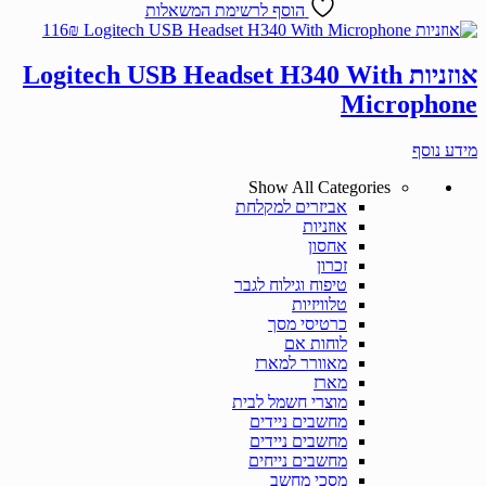
הוסף לרשימת המשאלות
116
₪
אוזניות Logitech USB Headset H340 With
Microphone
מידע נוסף
Show All Categories
אביזרים למקלחת
אוזניות
אחסון
זכרון
טיפוח וגילוח לגבר
טלוויזיות
כרטיסי מסך
לוחות אם
מאוורר למארז
מארז
מוצרי חשמל לבית
מחשבים ניידים
מחשבים ניידים
מחשבים נייחים
מסכי מחשב