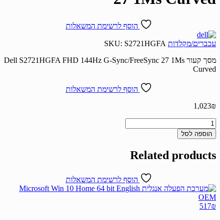
הוסף לרשימת המשאלות
עכברים/מקלדות
S2721HGFA
SKU:
מסך קעור Dell S2721HGFA FHD 144Hz G-Sync/FreeSync 27 1Ms
Curved
הוסף לרשימת המשאלות
1,023
₪
כמות
של
הוספה לסל
מסך
קעור
Related products
Dell
S2721HGFA
FHD
הוסף לרשימת המשאלות
144Hz
G-
Sync/FreeSync
517
₪
27
1Ms