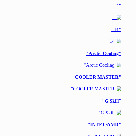
Brands Carousel
""
"14"
"Arctic Cooling"
"COOLER MASTER"
"G.Skill"
"INTEL/AMD"