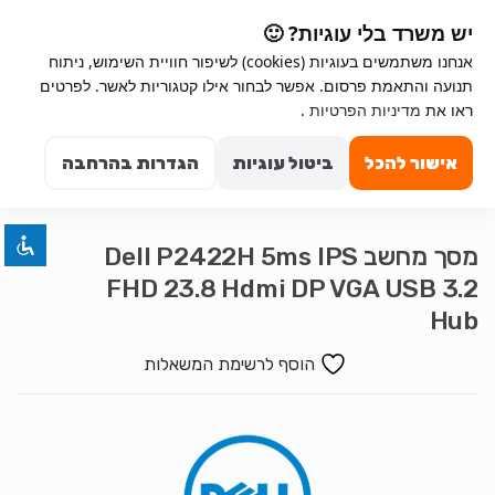
Ski
Ski
יש משרד בלי עוגיות? 🙂
t
t
אנחנו משתמשים בעוגיות (cookies) לשיפור חוויית השימוש, ניתוח
navigatio
conten
תנועה והתאמת פרסום. אפשר לבחור אילו קטגוריות לאשר. לפרטים
Search for:
השבת את ההבזקים
ראו את
מדיניות הפרטיות
.
visibility_off
0
סמן כותרות
title
אישור להכל
ביטול עוגיות
הגדרות בהרחבה
צבע רקע
settings
זום (הקטנה)
zoom_out
מסך מחשב Dell P2422H 5ms IPS
זום (הגדלה)
zoom_in
FHD 23.8 Hdmi DP VGA USB 3.2
הקטנת גופן
remove_circle_outline
Hub
הגדלת גופן
add_circle_outline
הוסף לרשימת המשאלות
גופן קריא
spellcheck
ניגודיות בהירה
brightness_high
ניגודיות כהה
brightness_low
הוסף קו תחתון לקישורים
format_underlined