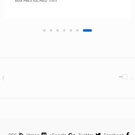
Box MB510L RED Trim
Brands Carouse