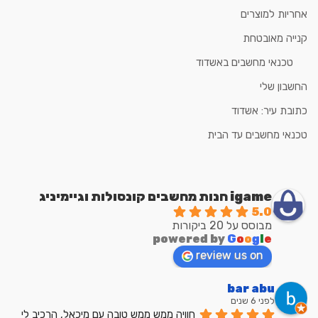
אחריות למוצרים
קנייה מאובטחת
טכנאי מחשבים באשדוד
החשבון שלי
כתובת עיר: אשדוד
טכנאי מחשבים עד הבית
igame חנות מחשבים קונסולות וגיימיניג
5.0
מבוסס על 20 ביקורות
powered by
G
o
o
g
l
e
review us on
bar abu
לפני 6 שנים
חוויה ממש ממש טובה עם מיכאל, הרכיב לי 