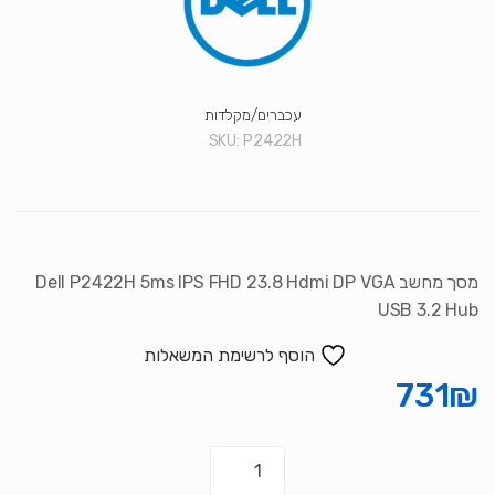
סמן קישורים
font_download
לאפס את כל האפשרויות
cached
עכברים/מקלדות
SKU:
P2422H
מסך מחשב Dell P2422H 5ms IPS FHD 23.8 Hdmi DP VGA
USB 3.2 Hub
הוסף לרשימת המשאלות
731
₪
כמות
של