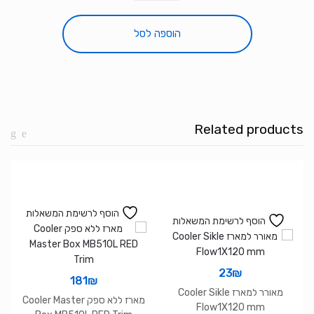
מסך
מחשב
הוספה לסל
Dell
P2422H
5ms
IPS
FHD
Related products
23.8
Hdmi
DP
VGA
USB
הוסף לרשימת המשאלות
הוסף לרשימת המשאלות
3.2
Hub
23
₪
181
₪
מאורר למארז Cooler Sikle
מארז ללא ספק Cooler Master
Flow1X120 mm