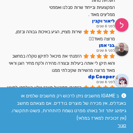
העלויות נוחות
המקצועיות ובייחוד שרות סבלנו ואמפטי
ממליצים מאוד .
ליאור וקנין
לפני 6 שנים
שירות מצויין, הגיע באיכות גבוהה ובזמן, 
מרוצה מאוד👍🏼
בני אמן
לפני 6 שנים
הזמנתי את מיכאל לתיקון טקלה במחשב 
והוא תיקן לי אותה ביעילות ובצורה מהירה ולקח מחיר הוגן וראוי 
מאוד מרוצה מהשירות שקיבלתי ממנו
dp Cooper
לפני 6 שנים
הזמנתי ממיכאל מארז שלא הצלחתי למצוא 
בשום מקום אחר בארץ מחיר הוגן שירות מעולה
ב IGAME מחשבים ניתן לרכוש רק מחשבים שלמים או
לקריאת כל הביקורות
באנדלים, אין מכירה של מוצרים בודדים. אם מצאתם מחשב
גיימינג יותר זול באותו מפרט נשמח להתחרות, פשוט תתקשרו.
(אין זכוכיות למארז במלאי)
סגור