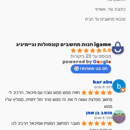
כתובת עיר: אשדוד
טכנאי מחשבים עד הבית
igame חנות מחשבים קונסולות וגיימיניג
5.0
מבוסס על 20 ביקורות
powered by
G
o
o
g
l
e
review us on
bar abu
לפני 6 שנים
חוויה ממש ממש טובה עם מיכאל, הרכיב לי 
מחשב מפלצת ועשה לי את זה ממש מהר וזול יחסית, ממליץ עליו 
ממש
מושב בן שמן
לפני 6 שנים
מעבר למחשב המצויין שמיכאל הרכיב לנו