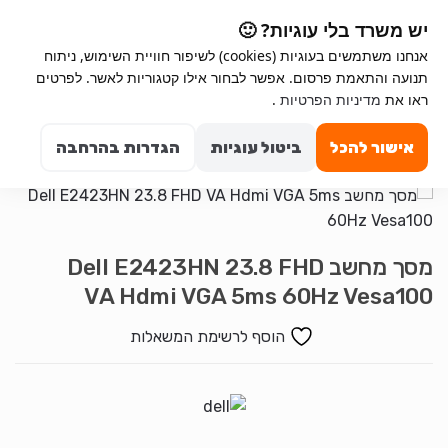
Ski
Ski
יש משרד בלי עוגיות? 🙂
t
t
אנחנו משתמשים בעוגיות (cookies) לשיפור חוויית השימוש, ניתוח
navigatio
conten
תנועה והתאמת פרסום. אפשר לבחור אילו קטגוריות לאשר. לפרטים
ראו את
מדיניות הפרטיות
.
Search for:
0
אישור להכל
ביטול עוגיות
הגדרות בהרחבה
מסך מחשב Dell E2423HN 23.8 FHD
VA Hdmi VGA 5ms 60Hz Vesa100
הוסף לרשימת המשאלות