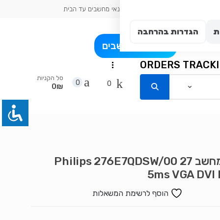
כתובת עיר: אשדוד
טכנאי מחשבים עד הבית
ת
הגדרות בהרחבה
פרט
בלוג מחשבים
ORDERS TRACK
...
סל הקניות
0
0
0₪
מסך מחשב 27 Philips 276E7QDSW/00
5ms VGA DVI
הוסף לרשימת המשאלות