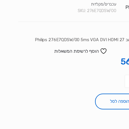
עכברים/מקלדות
SKU:
276E7QDSW/00
Philips 276
הוסף לרשימת המשאלות
5
וספה לסל
276E7Q