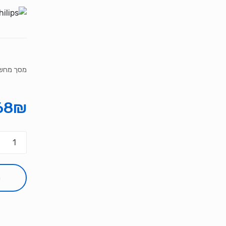
מסך מחשב 27 E7QDSW/00 5ms VGA DVI HDMI
68
₪
כמות
של
מסך
מחשב
ה
27
Philips
DSW/00
5ms