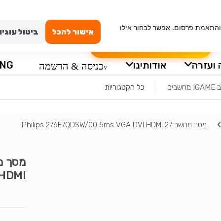
ייה מאובטחת
טכנאי מחשבים באשדוד
החשבון שלי
וש, ניתוח תנועה והתאמת פרסום. אפשר לבחור אילו
אישור להכל
ביטול עוגיו
הרכבה עצמית למחשב
שאלון לבקשת מ
 ועזרה
אודותינו
ING
כניסה & הרשמה
מסך מחשב 27 Philips 276E7QDSW/00 5ms VGA DVI HDMI
 HDMI