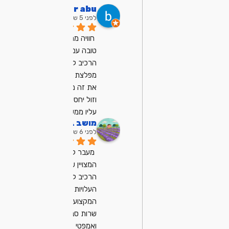
bar abu
לפני 5 שנים
חוויה ממש ממש 
טובה עם מיכאל, 
הרכיב לי מחשב 
מפלצת ועשה לי 
את זה ממש מהר 
וזול יחסית, ממליץ 
עליו ממש
מושב בן שמן
לפני 6 שנים
מעבר למחשב 
המצויין שמיכאל 
הרכיב לנו
העלויות נוחות
המקצועיות ובייחוד 
שרות סבלנו 
ואמפטי