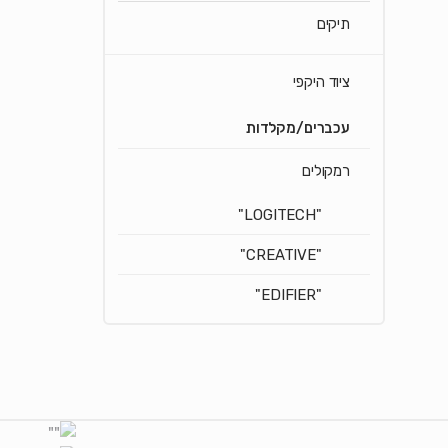
תיקים
ציוד היקפי
עכברים/מקלדות
רמקולים
"LOGITECH"
"CREATIVE"
"EDIFIER"
Brands Carouse