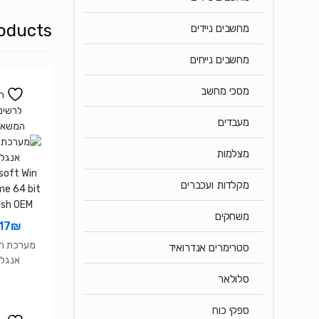
oducts
מחשבים ניידים
מחשבים נייחים
מסכי מחשב
ה
לרשימ
מעבדים
המשאל
מצלמות
מקלדות ועכברים
משחקים
17
₪
מערכת ה
סטרימרים אנדרואיד
אנגלי
soft Win
סלולאר
me 64 bit
ish OEM
ספקי כוח