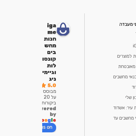
י מעבדה
iga
me
חנות
מחש
i
בים
ת למוצרים
קונסו
לות
 מאובטחת
וגיימי
נאי מחשבים
ניג
5.0
ד
מבוסס
על 20
ן שלי
ביקורות
 עיר: אשדוד
powered
by
 מחשבים עד
G
o
o
g
l
e
review us on