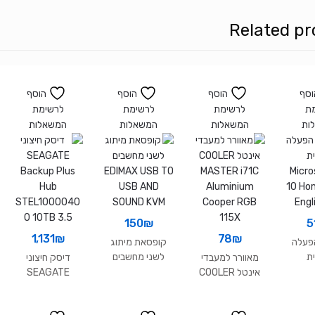
VGA
Related pr
DVI
HDMI
וסף
הוסף
הוסף
הוסף
ת
לרשימת
לרשימת
לרשימת
ות
המשאלות
המשאלות
המשאלות
150
₪
5
1,131
₪
78
₪
פעלה
קופסאת מיתוג
ת
לשני מחשבים
מאוורר למעבדי
דיסק חיצוני
EDIMAX USB TO
Micro
אינטל COOLER
SEAGATE
USB AND
10 Ho
Backup Plus
MASTER i71C
SOUND KVM
Engl
Hub
Aluminium