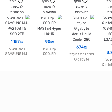
STEL1000040
Cooper RGB
וסף
הוסף
הוסף
הוסף
0 10TB 3.5
115X
ת
לרשימת
לרשימת
לרשימת
ות
המשאלות
המשאלות
המשאלות
1,157
₪
90
₪
674
₪
קירור אוויר
דיסק חיצוני
3,
SAMSUNG MU-
COOLER
קירור נוזלי למעבד
PA2T0B T5
MASTER Hyper
Gigabyte
נטל
SSD 2TB
H411R
Aorus Liquid
X Intel i-
Cooler 280
1094
2
LGA