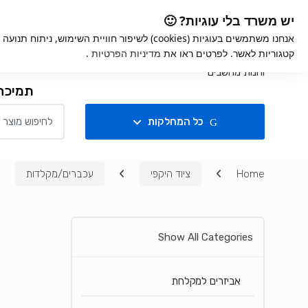
Ski
Ski
iGame
אחריות למוצרים
קנ
יש משרד בלי עוגיות? 🙂
t
t
אנחנו משתמשים בעוגיות (cookies) לשיפור חוויית השימ
navigatio
conten
קטגוריות לאשר. לפרטים ראו את
מדיניות הפרטיות
.
חנות
תמיכה
Search for:
כל המחלקות
Home
ציוד היקפי
עכברים/מקלדות
Show All Categories
אביזרים למקלחת