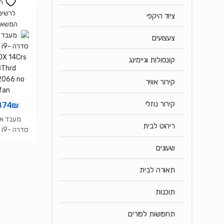
ה
לרשימ
ציוד היקפי
המשאל
צעצועים
קונסולות וגיימינג
קירור אוויר
קירור נוזלי
874
₪
מעבד אי
ריהוט לבית
סדרה 9
0X 14Crs
שעונים
8Thrd
2066 no
תאורה לבית
fan
תוכנות
תחפושות לפורים