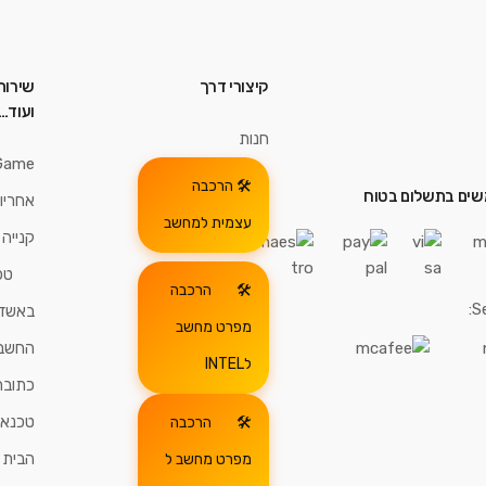
קיצורי דרך
שירות
ועוד…
חנות
Game
הרכבה
ים בתשלום בטוח
אחריו
עצמית למחשב
קנייה
טכ
הרכבה
S
באשדו
מפרט מחשב
החשבו
לINTEL
כתובת
טכנאי
הרכבה
הבית
מפרט מחשב ל