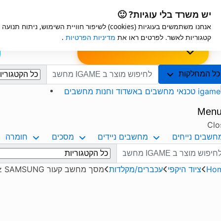
Ski
Ski
iGame
אחריות למוצרים
יש משרד בלי עוגיות? 🙂
t
t
אנחנו משתמשים בעוגיות (cookies) לשיפור חוויית השימ
navigatio
conten
ות
שאלון לבקשת
הרכבה עצמית למחשב
קטגוריות לאשר. לפרטים ראו את
מדיניות הפרטיות
.
מפרט
כל המחלקות
Men
Clo
חשבים נייחים
מחשבים ניידים
מסכים
חומרה
Ho
ציוד היקפי
עכברים/מקלדות
מסך מחשב קעור C27G55TQBR VA 27 2K FHD 1ms VGA DP 144hz SAMSUNG