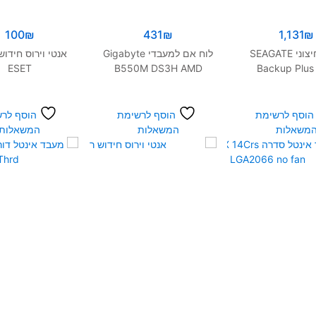
100
₪
431
₪
1,131
₪
דיסק חיצוני SEAGATE
לוח אם למעבדי Gigabyte
אנטי וירוס חידוש 
ESET
B550M DS3H AMD
Backup Plus
Ryzen 3
STEL1000040
3.5
הוסף לרשימת
הוסף לרשימת
הוסף לר
משאלות
המשאלות
המשאלות