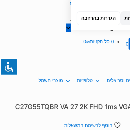
אשדוד
טכנאי מחשבים עד הבית
...
Orders
ות
הגדרות בהרחבה
Tracking
0
סל הקניות
0₪
0
 וסריאלים
טלוויזיות
מוצרי חשמל
חשב קעור C27G55TQBR VA 27 2K FHD 1ms VGA DP
הוסף לרשימת המשאלות