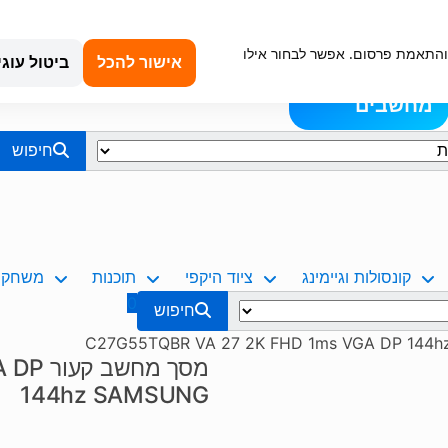
קנייה מאובטחת
טכנאי מחשבים באשדוד
החשבון שלי
כתובת עיר: 
וש, ניתוח תנועה והתאמת פרסום. אפשר לבחור אילו
תמיכה ועזרה
אודותינו
כניסה &
אישור להכל
ביטול עוגי
בלוג
הרשמה
מחשבים
חיפוש
קונסולות וגיימינג
ציוד היקפי
תוכנות
משחקים
0
חיפוש
מסך מ
144hz SAMSUNG