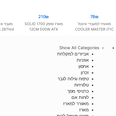
₪
210
₪
78
₪
מאוורר למעבדי אינטל
מארז וספק SOLID 1700
s 28Thrd
12CM 500W ATX
COOLER MASTER i71C
 fan
Aluminium Cooper RGB
115X
Show All Categories
אביזרים למקלחת
אוזניות
אחסון
זכרון
טיפוח וגילוח לגבר
טלוויזיות
כרטיסי מסך
לוחות אם
מאוורר למארז
מארז
מוצרי חשמל לבית