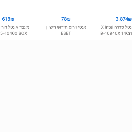
618
₪
78
₪
3,874
מעבד אינטל סדרה X Intel
אנטי וירוס חידוש רישיון
 i5-10400 BOX
ESET
i9-10940X 14Cr
z 6Crs 12Thrd
LGA2066 no