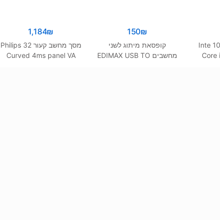
1,184
₪
150
₪
מעבד אינטל דור 10 Inte
קופסאת מיתוג לשני
מסך מחשב קעור Philips 32
Core
מחשבים EDIMAX USB TO
Curved 4ms panel VA
Full HD VGA HDMI DP
USB AND SOUND KVM
4.3Gh