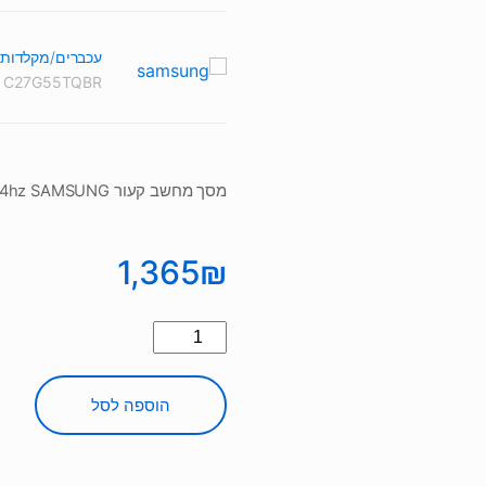
עכברים/מקלדות
:
C27G55TQBR
מסך מחשב קעור C27G55TQBR VA 27 2K FHD 1ms VGA DP 144hz SAMSUNG
1,365
₪
כמות
של
מסך
הוספה לסל
מחשב
קעור
C27G55TQBR