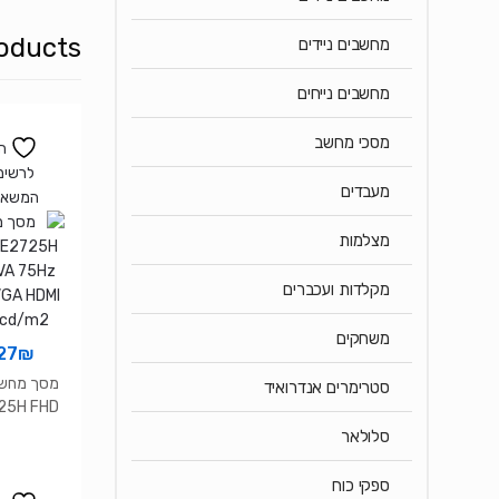
oducts
מחשבים ניידים
מחשבים נייחים
מסכי מחשב
ה
לרשימ
מעבדים
המשאל
מצלמות
מקלדות ועכברים
משחקים
27
₪
סטרימרים אנדרואיד
25H FHD
5Hz 5Ms
סלולאר
A HDMI
cd/m2
ספקי כוח