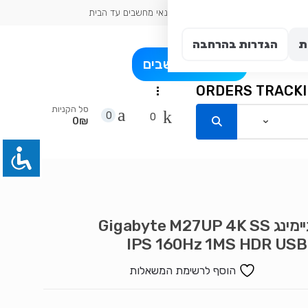
כתובת עיר: אשדוד
טכנאי מחשבים עד הבית
ת
הגדרות בהרחבה
פרט
בלוג מחשבים
ORDERS TRACK
...
סל הקניות
0
0
0₪
מסך גיימינג Gigabyte M27UP 4K SS
IPS 160Hz 1MS HDR US
הוסף לרשימת המשאלות