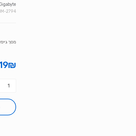
Gigabyte
BM-2794"
מסך גיימינג  4K SS IPS 160Hz 1MS HDR USB HUB
19
₪
כמות
של
מסך
גיימינג
ה
igabyte
M27UP
4K
SS