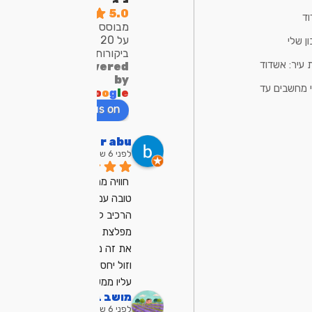
5.0
ד
מבוסס
על 20
ן שלי
ביקורות
 עיר: אשדוד
powered
by
 מחשבים עד
G
o
o
g
l
e
review us on
bar abu
לפני 6 שנים
חוויה ממש ממש 
טובה עם מיכאל, 
הרכיב לי מחשב 
מפלצת ועשה לי 
את זה ממש מהר 
וזול יחסית, ממליץ 
עליו ממש
מושב בן שמן
לפני 6 שנים