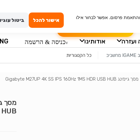
ייה מאובטחת
טכנאי מחשבים באשדוד
החשבון שלי
וש, ניתוח תנועה והתאמת פרסום. אפשר לבחור אילו
אישור להכל
ביטול עוגיו
הרכבה עצמית למחשב
שאלון לבקשת מ
 ועזרה
אודותינו
ING
כניסה & הרשמה
מסך גיימינג Gigabyte M27UP 4K SS IPS 160Hz 1MS HDR USB HUB
B HUB