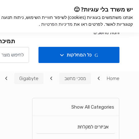
Ski
Ski
iGame
אחריות למוצרים
קנ
יש משרד בלי עוגיות? 🙂
t
t
אנחנו משתמשים בעוגיות (cookies) לשיפור חוויית השימ
navigatio
conten
קטגוריות לאשר. לפרטים ראו את
מדיניות הפרטיות
.
חנות
תמיכה
Search for:
כל המחלקות
Home
מסכי מחשב
Gigabyte
Show All Categories
אביזרים למקלחת