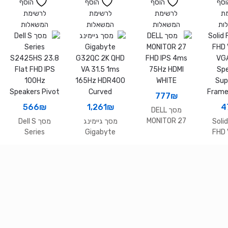
1800R D-SUB
וסף
הוסף
הוסף
הוסף
HDMI VESA
ת
לרשימת
לרשימת
לרשימת
ות
המשאלות
המשאלות
המשאלות
777
₪
566
₪
1,261
₪
4
מסך DELL
MONITOR 27
Soli
מסך גיימינג
מסך Dell S
FHD IPS 4ms
Series
Gigabyte
FHD
75Hz HDMI
S2425HS 23.8
G32QC 2K QHD
VG
WHITE
Flat FHD IPS
VA 31.5 1ms
Sp
100Hz
165Hz HDR400
Sup
Speakers Pivot
Curved
Frame