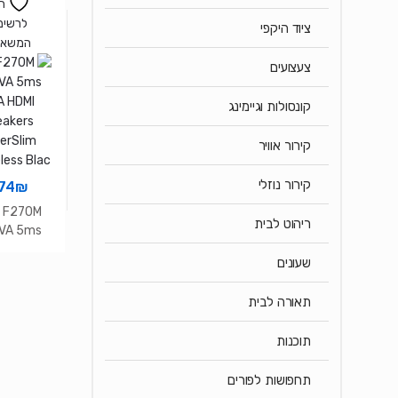
ה
לרשימ
ציוד היקפי
המשאל
צעצועים
קונסולות וגיימינג
קירור אוויר
קירור נוזלי
74
₪
d F270M
ריהוט לבית
 VA 5ms
A HDMI
שעונים
eakers
erSlim
תאורה לבית
less Blac
תוכנות
תחפושות לפורים