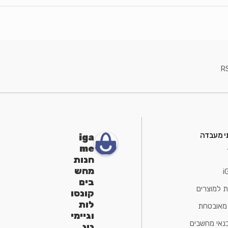
R
י מעבדה
iga
me
חנות
מחש
i
בים
ת למוצרים
קונסו
לות
 מאובטחת
וגיימי
נאי מחשבים
ניג