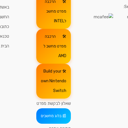
הרכבה
S
באשדו
מפרט מחשב
החשבו
לINTEL
כתובת
טכנאי
הרכבה
הבית
מפרט מחשב ל
AMD
Build your
own Nintendo
Switch
שאלון לבקשת מפרט
בלוג מחשבים