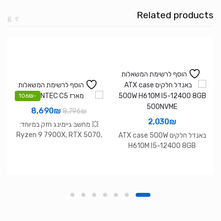
7500F
Related products
16GB
1TB
NVME
RTX
5060
הוסף לרשימת המשאלות
הוסף לרשימת המשאלות
106
₪
-
המחיר
המחיר
8,690
₪
8,796
₪
2,030
₪
המקורי
הנוכחי
💥 מחשב גיימינג חזק במיוחד:
היה:
הוא:
Ryzen 9 7900X, RTX 5070,
באנדל חלקים ATX case 500W
DDR5 – הכל כבר מוכן!
H610M I5-12400 8GB
8,690₪.
8,796₪.
500NVME