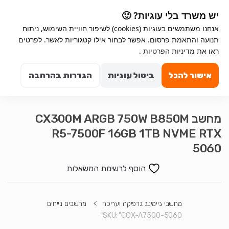
Ski
Ski
יש משרד בלי עוגיות? 🙂
t
t
אנחנו משתמשים בעוגיות (cookies) לשיפור חוויית השימוש, ניתוח
navigatio
conten
תנועה והתאמת פרסום. אפשר לבחור אילו קטגוריות לאשר. לפרטים
Search for:
ראו את
מדיניות הפרטיות
.
0
אישור להכל
ביטול עוגיות
הגדרות בהרחבה
מחשב CX300M ARGB 750W B850M
R5-7500F 16GB 1TB NVME RTX
5060
הוסף לרשימת המשאלות
מחשבי גיימינג גרפיקה ועריכה
>
מחשבים נייחים
SKU:
"CGX-A7500-5060"