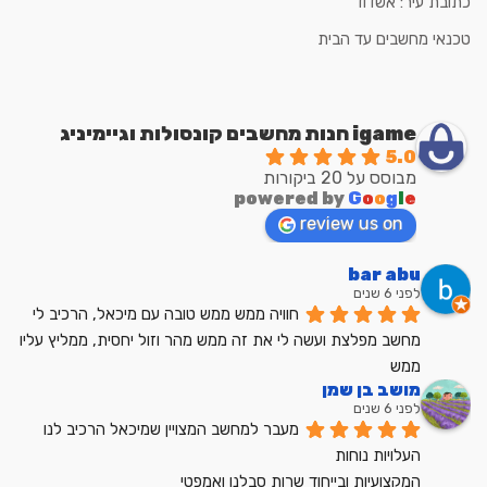
כתובת עיר: אשדוד
טכנאי מחשבים עד הבית
igame חנות מחשבים קונסולות וגיימיניג
5.0
מבוסס על 20 ביקורות
powered by
G
o
o
g
l
e
review us on
bar abu
לפני 6 שנים
חוויה ממש ממש טובה עם מיכאל, הרכיב לי 
מחשב מפלצת ועשה לי את זה ממש מהר וזול יחסית, ממליץ עליו 
ממש
מושב בן שמן
לפני 6 שנים
מעבר למחשב המצויין שמיכאל הרכיב לנו
העלויות נוחות
המקצועיות ובייחוד שרות סבלנו ואמפטי