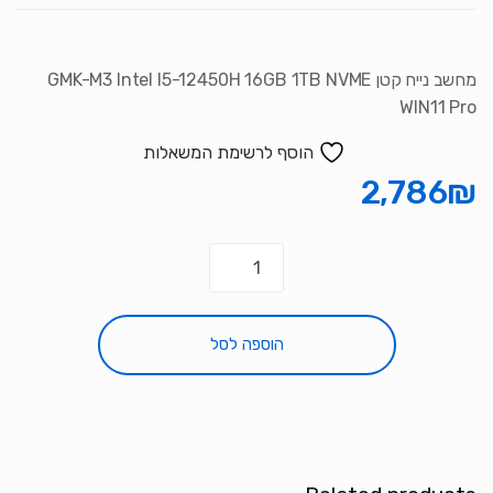
סמן קישורים
font_download
לאפס את כל האפשרויות
cached
מחשב נייח קטן GMK-M3 Intel I5-12450H 16GB 1TB NVME
WIN11 Pro
הוסף לרשימת המשאלות
2,786
₪
כמות
של
מחשב
נייח
הוספה לסל
קטן
GMK-
M3
Intel
I5-