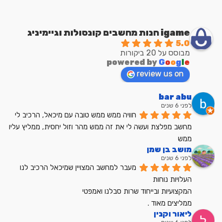
igame חנות מחשבים קונסולות וגיימיניג
5.0
מבוסס על 20 ביקורות
powered by
G
o
o
g
l
e
review us on
bar abu
לפני 6 שנים
חוויה ממש ממש טובה עם מיכאל, הרכיב לי 
מחשב מפלצת ועשה לי את זה ממש מהר וזול יחסית, ממליץ עליו 
ממש
מושב בן שמן
לפני 6 שנים
מעבר למחשב המצויין שמיכאל הרכיב לנו
העלויות נוחות
המקצועיות ובייחוד שרות סבלנו ואמפטי
ממליצים מאוד .
ליאור וקנין