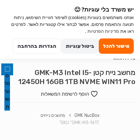
Ski
Ski
יש משרד בלי עוגיות? 🙂
t
t
אנחנו משתמשים בעוגיות (cookies) לשיפור חוויית השימוש, ניתוח
navigatio
conten
תנועה והתאמת פרסום. אפשר לבחור אילו קטגוריות לאשר. לפרטים
Search for:
השבת את ההבזקים
ראו את
מדיניות הפרטיות
.
visibility_off
0
סמן כותרות
title
אישור להכל
ביטול עוגיות
הגדרות בהרחבה
צבע רקע
settings
זום (הקטנה)
zoom_out
מחשב נייח קטן GMK-M3 Intel I5-
זום (הגדלה)
zoom_in
12450H 16GB 1TB NVME WIN11 Pro
הקטנת גופן
remove_circle_outline
הוסף לרשימת המשאלות
הגדלת גופן
add_circle_outline
גופן קריא
spellcheck
ניגודיות בהירה
GMK NucBox
>
מחשבים נייחים
brightness_high
SKU:
"GMK-M3-161T"
ניגודיות כהה
brightness_low
הוסף קו תחתון לקישורים
format_underlined