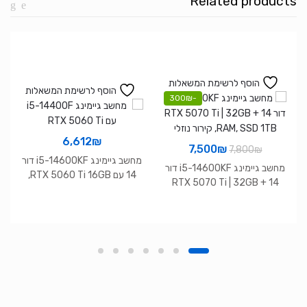
Related products
16GB
1TB
NVME
WIN11
Pro
הוסף לרשימת המשאלות
הוסף לרשימת המשאלות
300
₪
-
6,612
₪
המחיר
המחיר
7,500
₪
7,800
₪
מחשב גיימינג i5-14600KF דור
המקורי
הנוכחי
מחשב גיימינג i5-14600KF דור
14 עם RTX 5060 Ti 16GB,
היה:
הוא:
14 + RTX 5070 Ti | 32GB
זיכרון 32GB DDR5 ודיסק 2TB
RAM, SSD 1TB, קירור נוזלי
7,500₪.
7,800₪.
NVMe