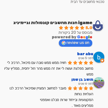
טכנאי מחשבים עד הבית
igame חנות מחשבים קונסולות וגיימיניג
5.0
מבוסס על 20 ביקורות
powered by
G
o
o
g
l
e
review us on
bar abu
לפני 5 שנים
חוויה ממש ממש טובה עם מיכאל, הרכיב לי 
מחשב מפלצת ועשה לי את זה ממש מהר וזול יחסית, ממליץ עליו 
ממש
מושב בן שמן
לפני 6 שנים
מעבר למחשב המצויין שמיכאל הרכיב לנו
העלויות נוחות
המקצועיות ובייחוד שרות סבלנו ואמפטי
ממליצים מאוד .