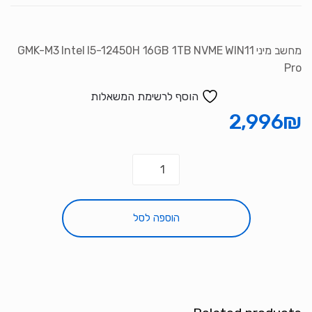
מחשב מיני GMK-M3 Intel I5-12450H 16GB 1TB NVME WIN11
Pro
הוסף לרשימת המשאלות
2,996
₪
כמות
של
מחשב
מיני
הוספה לסל
GMK-
M3
Intel
I5-
12450H