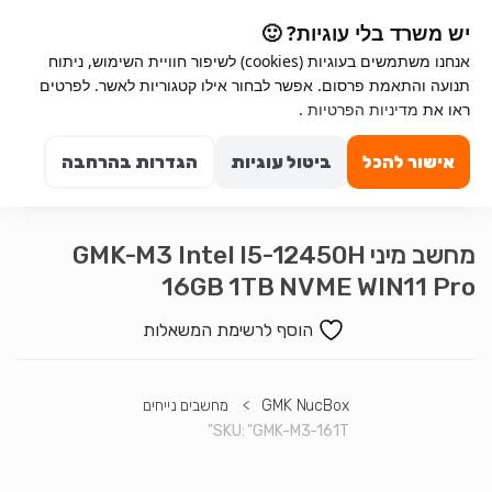
Ski
Ski
יש משרד בלי עוגיות? 🙂
t
t
אנחנו משתמשים בעוגיות (cookies) לשיפור חוויית השימוש, ניתוח
navigatio
conten
תנועה והתאמת פרסום. אפשר לבחור אילו קטגוריות לאשר. לפרטים
Search for:
ראו את
מדיניות הפרטיות
.
0
אישור להכל
ביטול עוגיות
הגדרות בהרחבה
מחשב מיני GMK-M3 Intel I5-12450H
16GB 1TB NVME WIN11 Pro
הוסף לרשימת המשאלות
GMK NucBox
>
מחשבים נייחים
SKU:
"GMK-M3-161T"