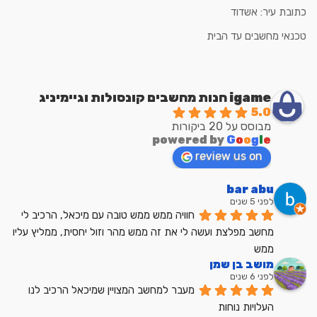
כתובת עיר: אשדוד
טכנאי מחשבים עד הבית
igame חנות מחשבים קונסולות וגיימיניג
5.0
מבוסס על 20 ביקורות
powered by
G
o
o
g
l
e
review us on
bar abu
לפני 5 שנים
חוויה ממש ממש טובה עם מיכאל, הרכיב לי 
מחשב מפלצת ועשה לי את זה ממש מהר וזול יחסית, ממליץ עליו 
ממש
מושב בן שמן
לפני 6 שנים
מעבר למחשב המצויין שמיכאל הרכיב לנו
העלויות נוחות