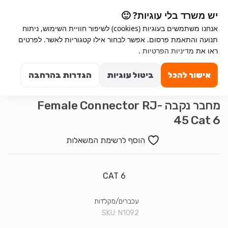
Ski
Ski
יש משרד בלי עוגיות? 🙂
t
t
אנחנו משתמשים בעוגיות (cookies) לשיפור חוויית השימוש, ניתוח
navigatio
conten
תנועה והתאמת פרסום. אפשר לבחור אילו קטגוריות לאשר. לפרטים
Search for:
ראו את
מדיניות הפרטיות
.
0
אישור להכל
ביטול עוגיות
הגדרות בהרחבה
מחבר נקבה Female Connector RJ-
45 Cat 6
הוסף לרשימת המשאלות
CAT 6
עכברים/מקלדות
SKU:
N1092