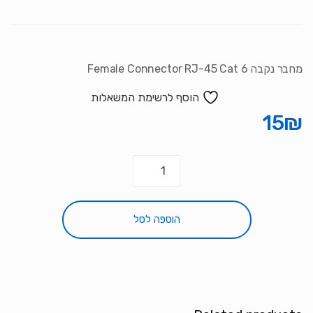
מחבר נקבה Female Connector RJ-45 Cat 6
הוסף לרשימת המשאלות
15
₪
כמות
של
מחבר
נקבה
הוספה לסל
Female
Connector
RJ-
45
Cat