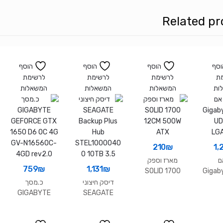
B&W
Related pr
וסף
הוסף
הוסף
הוסף
ת
לרשימת
לרשימת
לרשימת
ות
המשאלות
המשאלות
המשאלות
210
₪
1,
ם
מארז וספק
759
₪
1,131
₪
SOLID 1700
Gigab
12CM 500W
UD
דיסק חיצוני
כ.מסך
ATX
LG
GIGABYTE
SEAGATE
GEFORCE GTX
Backup Plus
1650 D6 OC 4G
Hub