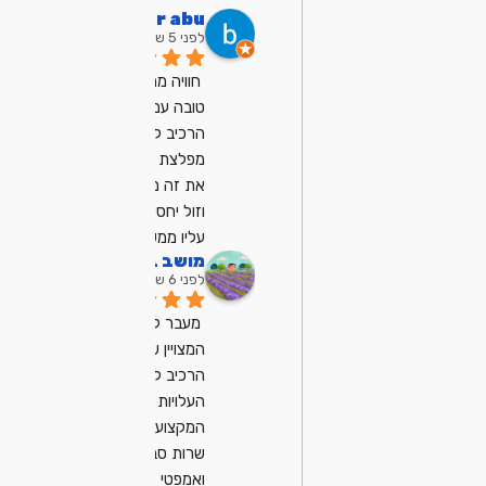
bar abu
לפני 5 שנים
חוויה ממש ממש 
טובה עם מיכאל, 
הרכיב לי מחשב 
מפלצת ועשה לי 
את זה ממש מהר 
וזול יחסית, ממליץ 
עליו ממש
מושב בן שמן
לפני 6 שנים
מעבר למחשב 
המצויין שמיכאל 
הרכיב לנו
העלויות נוחות
המקצועיות ובייחוד 
שרות סבלנו 
ואמפטי