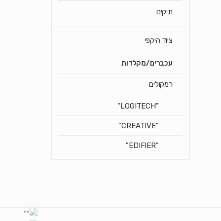
תיקים
ציוד היקפי
עכברים/מקלדות
רמקולים
"LOGITECH"
"CREATIVE"
"EDIFIER"
Brands Carouse