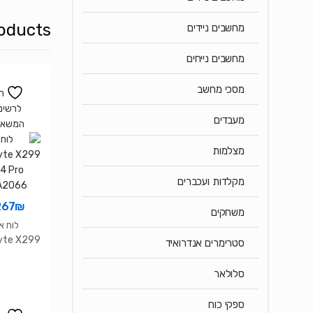
oducts
מחשבים ניידים
מחשבים נייחים
מסכי מחשב
ה
לרשימ
מעבדים
המשאל
מצלמות
מקלדות ועכברים
267
₪
משחקים
לוח א
yte X299
סטרימרים אנדרואיד
4 Pro
A2066
סלולאר
ספקי כוח