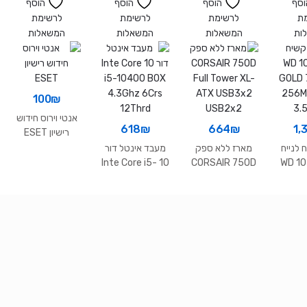
GV-N1656OC-
STEL1000040
וסף
הוסף
הוסף
הוסף
4GD rev2.0
0 10TB 3.5
ת
לרשימת
לרשימת
לרשימת
ות
המשאלות
המשאלות
המשאלות
100
₪
אנטי וירוס חידוש
618
₪
664
₪
1,
רישיון ESET
 לנייח
מארז ללא ספק
מעבד אינטל דור
10 Inte Core i5-
CORSAIR 750D
WD 1
10400 BOX
Full Tower XL-
72
4.3Ghz 6Crs
ATX USB3x2
256M
12Thrd
USB2x2
3.