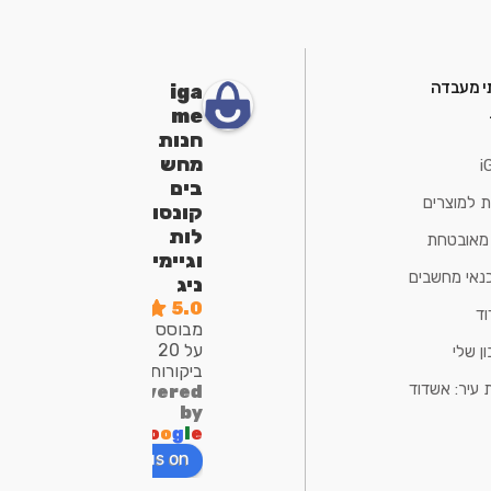
י מעבדה
iga
me
חנות
מחש
i
בים
ת למוצרים
קונסו
לות
 מאובטחת
וגיימי
נאי מחשבים
ניג
5.0
ד
מבוסס
על 20
ן שלי
ביקורות
 עיר: אשדוד
powered
by
G
o
o
g
l
e
review us on