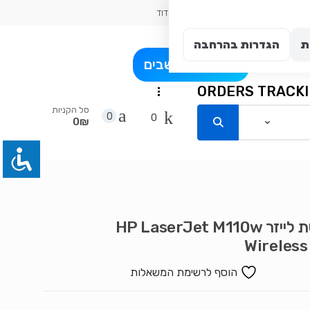
חשבון שלי
כתובת עיר: אשדוד
ת
הגדרות בהרחבה
פרט
בלוג מחשבים
ORDERS TRACK
...
סל הקניות
0
0
0₪
מדפסת לייזר HP LaserJet M110w
Wireles
הוסף לרשימת המשאלות