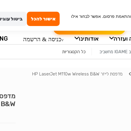
ם
קנייה מאובטחת
טכנאי מחשבים באשדוד
ה
וש, ניתוח תנועה והתאמת פרסום. אפשר לבחור אילו
אישור להכל
ביטול עוגיו
הרכבה עצמית למחשב
שאלון לבקשת מ
 ועזרה
אודותינו
ING
כניסה & הרשמה
מדפסת לייזר HP LaserJet M110w Wireless B&W
s B&W