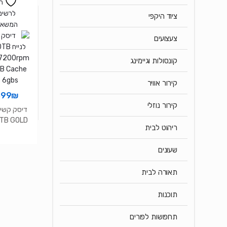
ה
לרשימ
ציוד היקפי
המשאל
צעצועים
קונסולות וגיימינג
קירור אוויר
399
₪
קירור נוזלי
דיסק קשיח
0TB GOLD
ריהוט לבית
00rpm
B Cache
שעונים
5 6gbs
תאורה לבית
תוכנות
תחפושות לפורים