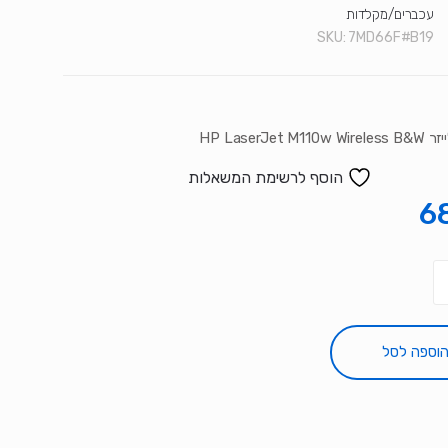
עכברים/מקלדות
SKU:
7MD66F#B19
HP LaserJet 
הוסף לרשימת המשאלות
6
וספה לסל
L