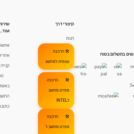
קיצורי דרך
שירות
ועוד…
חנות
Game
הרכבה
ים בתשלום בטוח
אחריו
עצמית למחשב
קנייה
טכ
הרכבה
S
באשדו
מפרט מחשב
החשבו
לINTEL
כתובת
הרכבה
מפרט מחשב ל