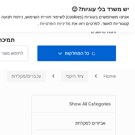
Ski
Ski
iGame
אחריות למוצרי
יש משרד בלי עוגיות? 🙂
t
t
אנחנו משתמשים בעוגיות (cookies) לשיפור חוויית השימ
navigatio
conten
קטגוריות לאשר. לפרטים ראו את
מדיניות הפרטיות
.
חנות
תמיכה
Search for:
כל המחלקות
Home
ציוד היקפי
עכברים/מקלדות
Show All Categories
אביזרים למקלחת