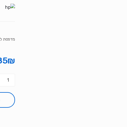
מדפסת לייזר M110w Wireless B&W
85
₪
כמות
של
מדפסת
לייזר
ה
HP
aserJet
M110w
Wireless