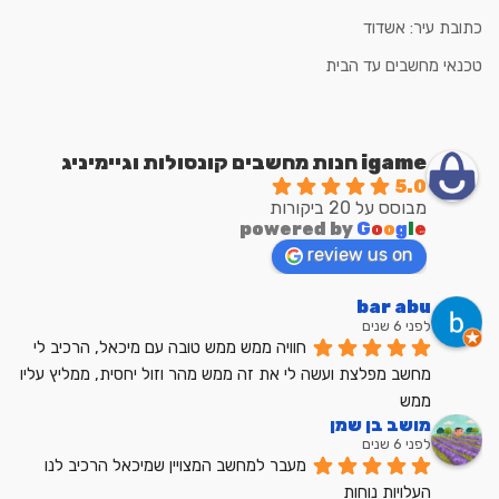
כתובת עיר: אשדוד
טכנאי מחשבים עד הבית
igame חנות מחשבים קונסולות וגיימיניג
5.0
מבוסס על 20 ביקורות
powered by
G
o
o
g
l
e
review us on
bar abu
לפני 6 שנים
חוויה ממש ממש טובה עם מיכאל, הרכיב לי 
מחשב מפלצת ועשה לי את זה ממש מהר וזול יחסית, ממליץ עליו 
ממש
מושב בן שמן
לפני 6 שנים
מעבר למחשב המצויין שמיכאל הרכיב לנו
העלויות נוחות