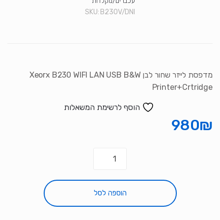
עכברים/מקלדות
SKU:
B230V/DNI
מדפסת לייזר שחור לבן Xeorx B230 WIFI LAN USB B&W
Printer+Crtridge
הוסף לרשימת המשאלות
980
₪
כמות
של
מדפסת
לייזר
הוספה לסל
שחור
לבן