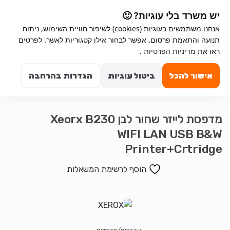
Ski
Ski
יש משרד בלי עוגיות? 🙂
t
t
אנחנו משתמשים בעוגיות (cookies) לשיפור חוויית השימוש, ניתוח
navigatio
conten
תנועה והתאמת פרסום. אפשר לבחור אילו קטגוריות לאשר. לפרטים
Search for:
ראו את
מדיניות הפרטיות
.
0
אישור להכל
ביטול עוגיות
הגדרות בהרחבה
מדפסת לייזר שחור לבן Xeorx B230
WIFI LAN USB B&W
Printer+Crtridge
הוסף לרשימת המשאלות