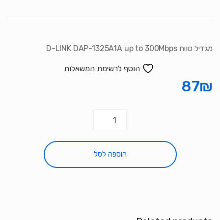
מגדיל טווח D-LINK DAP-1325A1A up to 300Mbps
הוסף לרשימת המשאלות
87
₪
כמות
של
מגדיל
טווח
הוספה לסל
D-
LINK
DAP-
1325A1A
up