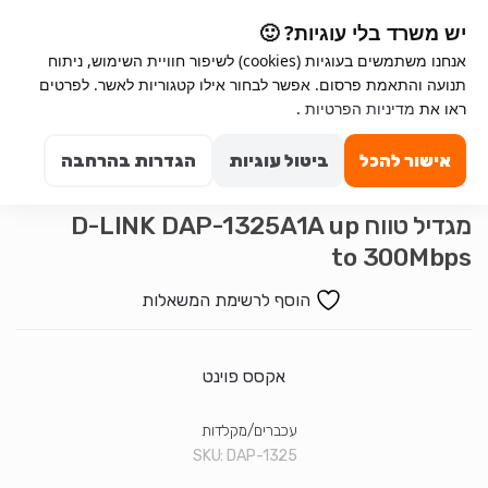
Ski
Ski
יש משרד בלי עוגיות? 🙂
t
t
אנחנו משתמשים בעוגיות (cookies) לשיפור חוויית השימוש, ניתוח
navigatio
conten
תנועה והתאמת פרסום. אפשר לבחור אילו קטגוריות לאשר. לפרטים
Search for:
ראו את
מדיניות הפרטיות
.
0
אישור להכל
ביטול עוגיות
הגדרות בהרחבה
מגדיל טווח D-LINK DAP-1325A1A up
to 300Mbps
הוסף לרשימת המשאלות
אקסס פוינט
עכברים/מקלדות
SKU:
DAP-1325