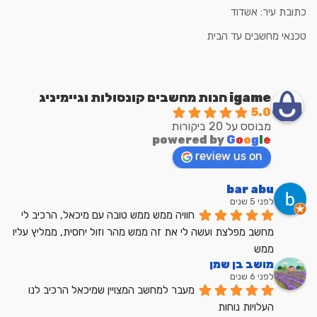
כתובת עיר: אשדוד
טכנאי מחשבים עד הבית
igame חנות מחשבים קונסולות וגיימיניג
5.0
מבוסס על 20 ביקורות
powered by
G
o
o
g
l
e
review us on
bar abu
לפני 5 שנים
חוויה ממש ממש טובה עם מיכאל, הרכיב לי 
מחשב מפלצת ועשה לי את זה ממש מהר וזול יחסית, ממליץ עליו 
ממש
מושב בן שמן
לפני 6 שנים
מעבר למחשב המצויין שמיכאל הרכיב לנו
העלויות נוחות