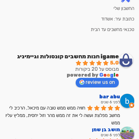
החשבון שלי
כתובת עיר: אשדוד
טכנאי מחשבים עד הבית
igame חנות מחשבים קונסולות וגיימיניג
5.0
מבוסס על 20 ביקורות
powered by
G
o
o
g
l
e
review us on
bar abu
לפני 6 שנים
חוויה ממש ממש טובה עם מיכאל, הרכיב לי 
מחשב מפלצת ועשה לי את זה ממש מהר וזול יחסית, ממליץ עליו 
ממש
מושב בן שמן
לפני 6 שנים