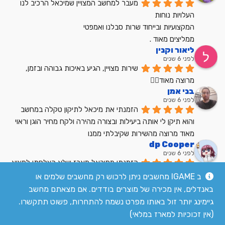
מעבר למחשב המצויין שמיכאל הרכיב לנו
העלויות נוחות
המקצועיות ובייחוד שרות סבלנו ואמפטי
ממליצים מאוד .
ליאור וקנין
לפני 6 שנים
שירות מצויין, הגיע באיכות גבוהה ובזמן, 
מרוצה מאוד👍🏼
בני אמן
לפני 6 שנים
הזמנתי את מיכאל לתיקון טקלה במחשב 
והוא תיקן לי אותה ביעילות ובצורה מהירה ולקח מחיר הוגן וראוי 
מאוד מרוצה מהשירות שקיבלתי ממנו
dp Cooper
לפני 6 שנים
הזמנתי ממיכאל מארז שלא הצלחתי למצוא 
בשום מקום אחר בארץ מחיר הוגן שירות מעולה
ב IGAME מחשבים ניתן לרכוש רק מחשבים שלמים או
לקריאת כל הביקורות
באנדלים, אין מכירה של מוצרים בודדים. אם מצאתם מחשב
גיימינג יותר זול באותו מפרט נשמח להתחרות, פשוט תתקשרו.
(אין זכוכיות למארז במלאי)