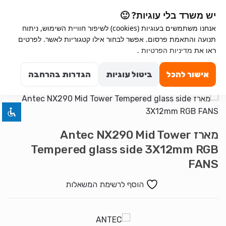
Ski
Ski
יש משרד בלי עוגיות? 🙂
t
t
אנחנו משתמשים בעוגיות (cookies) לשיפור חוויית השימוש, ניתוח
navigatio
conten
תנועה והתאמת פרסום. אפשר לבחור אילו קטגוריות לאשר. לפרטים
השבת את ההבזקים
ראו את
מדיניות הפרטיות
.
visibility_off
Search for:
סמן כותרות
title
0
אישור להכל
ביטול עוגיות
הגדרות בהרחבה
צבע רקע
settings
זום (הקטנה)
zoom_out
זום (הגדלה)
zoom_in
מארז Antec NX290 Mid Tower
הקטנת גופן
remove_circle_outline
Tempered glass side 3X12mm RGB
הגדלת גופן
add_circle_outline
FANS
גופן קריא
spellcheck
הוסף לרשימת המשאלות
ניגודיות בהירה
brightness_high
ניגודיות כהה
brightness_low
הוסף קו תחתון לקישורים
format_underlined