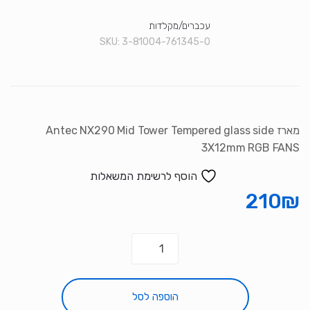
סמן קישורים
font_download
עכברים/מקלדות
SKU:
3-81004-761345-0
לאפס את כל האפשרויות
cached
מארז Antec NX290 Mid Tower Tempered glass side
3X12mm RGB FANS
הוסף לרשימת המשאלות
210
₪
כמות
של
מארז
Antec
הוספה לסל