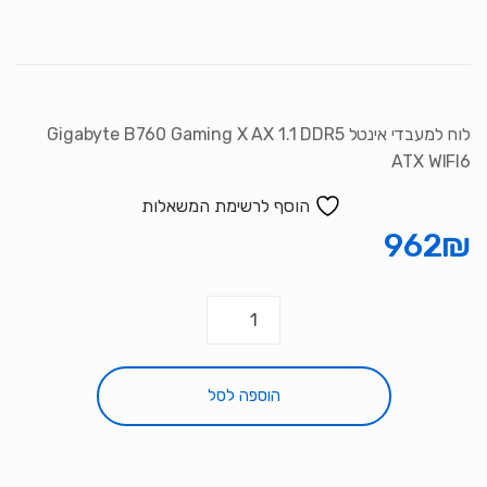
סמן קישורים
font_download
לאפס את כל האפשרויות
cached
לוח למעבדי אינטל Gigabyte B760 Gaming X AX 1.1 DDR5
ATX WIFI6
הוסף לרשימת המשאלות
962
₪
כמות
של
לוח
למעבדי
הוספה לסל
אינטל
Gigabyte
B760