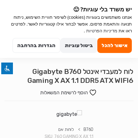
Ski
Ski
יש משרד בלי עוגיות? 🙂
t
t
אנחנו משתמשים בעוגיות (cookies) לשיפור חוויית השימוש, ניתוח
navigatio
conten
תנועה והתאמת פרסום. אפשר לבחור אילו קטגוריות לאשר. לפרטים
Search for:
השבת את ההבזקים
ראו את
מדיניות הפרטיות
.
visibility_off
0
סמן כותרות
title
אישור להכל
ביטול עוגיות
הגדרות בהרחבה
צבע רקע
settings
זום (הקטנה)
zoom_out
לוח למעבדי אינטל Gigabyte B760
זום (הגדלה)
zoom_in
Gaming X AX 1.1 DDR5 ATX WIFI6
הקטנת גופן
remove_circle_outline
הוסף לרשימת המשאלות
הגדלת גופן
add_circle_outline
גופן קריא
spellcheck
ניגודיות בהירה
brightness_high
ניגודיות כהה
brightness_low
B760
>
לוחות אם
הוסף קו תחתון לקישורים
format_underlined
SKU:
760 GAMING X AX 1.1