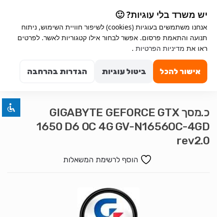
Ski
Ski
יש משרד בלי עוגיות? 🙂
t
t
אנחנו משתמשים בעוגיות (cookies) לשיפור חוויית השימוש, ניתוח
navigatio
conten
תנועה והתאמת פרסום. אפשר לבחור אילו קטגוריות לאשר. לפרטים
Search for:
השבת את ההבזקים
ראו את
מדיניות הפרטיות
.
visibility_off
0
סמן כותרות
title
אישור להכל
ביטול עוגיות
הגדרות בהרחבה
צבע רקע
settings
זום (הקטנה)
zoom_out
כ.מסך GIGABYTE GEFORCE GTX
זום (הגדלה)
zoom_in
1650 D6 OC 4G GV-N1656OC-4GD
הקטנת גופן
remove_circle_outline
rev2.0
הגדלת גופן
add_circle_outline
הוסף לרשימת המשאלות
גופן קריא
spellcheck
ניגודיות בהירה
brightness_high
ניגודיות כהה
brightness_low
הוסף קו תחתון לקישורים
format_underlined