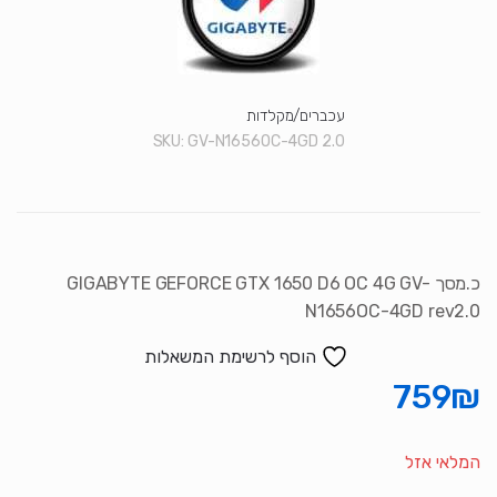
סמן קישורים
font_download
לאפס את כל האפשרויות
cached
עכברים/מקלדות
SKU:
GV-N1656OC-4GD 2.0
כ.מסך GIGABYTE GEFORCE GTX 1650 D6 OC 4G GV-
N1656OC-4GD rev2.0
הוסף לרשימת המשאלות
759
₪
המלאי אזל