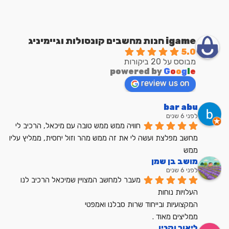
igame חנות מחשבים קונסולות וגיימיניג
5.0
מבוסס על 20 ביקורות
powered by
G
o
o
g
l
e
review us on
bar abu
לפני 6 שנים
חוויה ממש ממש טובה עם מיכאל, הרכיב לי 
מחשב מפלצת ועשה לי את זה ממש מהר וזול יחסית, ממליץ עליו 
ממש
מושב בן שמן
לפני 6 שנים
מעבר למחשב המצויין שמיכאל הרכיב לנו
העלויות נוחות
המקצועיות ובייחוד שרות סבלנו ואמפטי
ממליצים מאוד .
ליאור וקנין