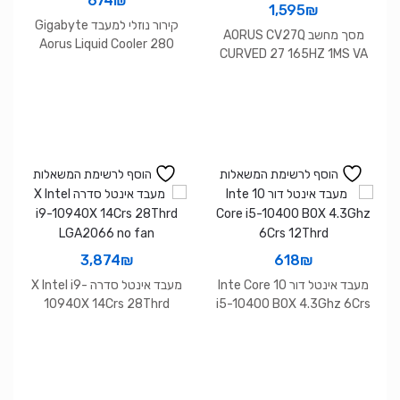
674
₪
1,595
₪
קירור נוזלי למעבד Gigabyte
מסך מחשב AORUS CV27Q
Aorus Liquid Cooler 280
CURVED 27 165HZ 1MS VA
Panel 2K FreeSync
הוסף לרשימת המשאלות
הוסף לרשימת המשאלות
3,874
₪
618
₪
מעבד אינטל דור 10 Inte Core
מעבד אינטל סדרה X Intel i9-
10940X 14Crs 28Thrd
i5-10400 BOX 4.3Ghz 6Crs
LGA2066 no fan
12Thrd