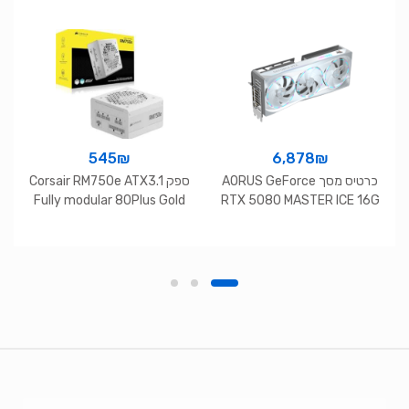
545
₪
6,878
₪
כרטיס מסך AORUS GeForce
ספק Corsair RM750e ATX3.1
Fully modular 80Plus Gold
RTX 5080 MASTER ICE 16G
White
White
Brands Carouse