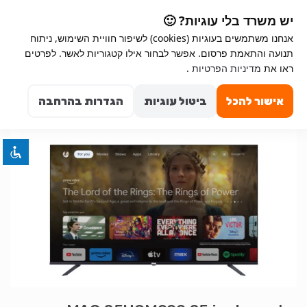
Ski
Ski
יש משרד בלי עוגיות? 🙂
t
t
אנחנו משתמשים בעוגיות (cookies) לשיפור חוויית השימוש, ניתוח
navigatio
conten
תנועה והתאמת פרסום. אפשר לבחור אילו קטגוריות לאשר. לפרטים
ראו את
מדיניות הפרטיות
.
השבת את ההבזקים
visibility_off
Search for:
סמן כותרות
title
0
אישור להכל
ביטול עוגיות
הגדרות בהרחבה
צבע רקע
settings
זום (הקטנה)
zoom_out
זום (הגדלה)
zoom_in
הקטנת גופן
remove_circle_outline
הגדלת גופן
add_circle_outline
גופן קריא
spellcheck
ניגודיות בהירה
brightness_high
ניגודיות כהה
brightness_low
הוסף קו תחתון לקישורים
format_underlined