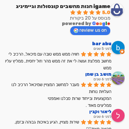
igame חנות מחשבים קונסולות וגיימיניג
5.0
מבוסס על 20 ביקורות
powered by
G
o
o
g
l
e
review us on
bar abu
לפני 5 שנים
חוויה ממש ממש טובה עם מיכאל, הרכיב לי 
מחשב מפלצת ועשה לי את זה ממש מהר וזול יחסית, ממליץ עליו 
ממש
מושב בן שמן
לפני 6 שנים
מעבר למחשב המצויין שמיכאל הרכיב לנו
העלויות נוחות
המקצועיות ובייחוד שרות סבלנו ואמפטי
ממליצים מאוד .
ליאור וקנין
לפני 6 שנים
שירות מצויין, הגיע באיכות גבוהה ובזמן, 