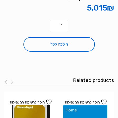
5,015
₪
כמות
של
טלוויזיה
MAG
הוספה לסל
85UQM900
85
inch
SMART
Google
Related products
OS
4K
הוסף לרשימת המשאלות
הוסף לרשימת המשאלות