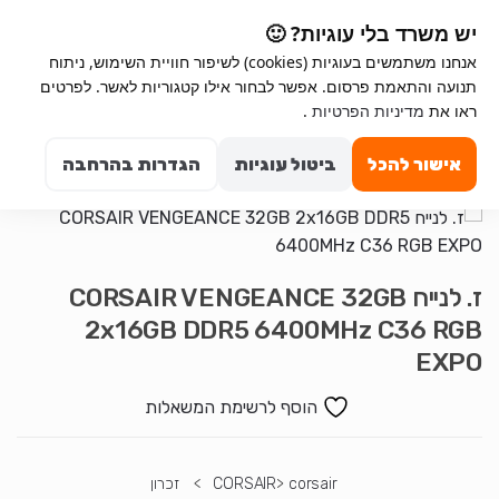
Ski
Ski
יש משרד בלי עוגיות? 🙂
t
t
אנחנו משתמשים בעוגיות (cookies) לשיפור חוויית השימוש, ניתוח
navigatio
conten
תנועה והתאמת פרסום. אפשר לבחור אילו קטגוריות לאשר. לפרטים
ראו את
מדיניות הפרטיות
.
Search for:
0
אישור להכל
ביטול עוגיות
הגדרות בהרחבה
ז. לנייח CORSAIR VENGEANCE 32GB
2x16GB DDR5 6400MHz C36 RGB
EXPO
הוסף לרשימת המשאלות
corsair
>
CORSAIR
>
זכרון