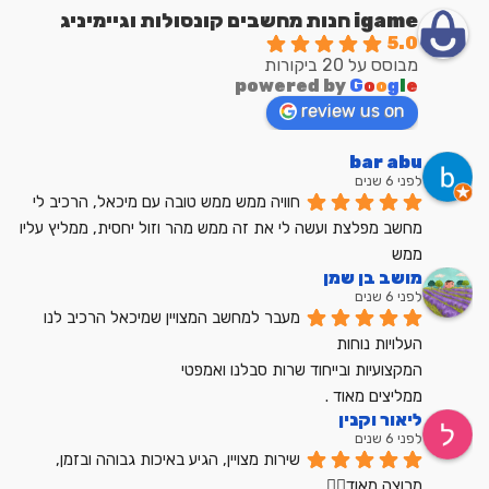
igame חנות מחשבים קונסולות וגיימיניג
5.0
מבוסס על 20 ביקורות
powered by
G
o
o
g
l
e
review us on
bar abu
לפני 6 שנים
חוויה ממש ממש טובה עם מיכאל, הרכיב לי 
מחשב מפלצת ועשה לי את זה ממש מהר וזול יחסית, ממליץ עליו 
ממש
מושב בן שמן
לפני 6 שנים
מעבר למחשב המצויין שמיכאל הרכיב לנו
העלויות נוחות
המקצועיות ובייחוד שרות סבלנו ואמפטי
ממליצים מאוד .
ליאור וקנין
לפני 6 שנים
שירות מצויין, הגיע באיכות גבוהה ובזמן, 
מרוצה מאוד👍🏼