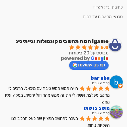
כתובת עיר: אשדוד
טכנאי מחשבים עד הבית
igame חנות מחשבים קונסולות וגיימיניג
5.0
מבוסס על 20 ביקורות
powered by
G
o
o
g
l
e
review us on
bar abu
לפני 6 שנים
חוויה ממש ממש טובה עם מיכאל, הרכיב לי 
מחשב מפלצת ועשה לי את זה ממש מהר וזול יחסית, ממליץ עליו 
ממש
מושב בן שמן
לפני 6 שנים
מעבר למחשב המצויין שמיכאל הרכיב לנו
העלויות נוחות