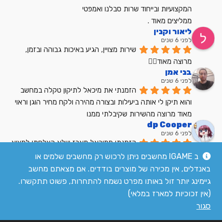
המקצועיות ובייחוד שרות סבלנו ואמפטי
ממליצים מאוד .
ליאור וקנין
לפני 6 שנים
שירות מצויין, הגיע באיכות גבוהה ובזמן, 
מרוצה מאוד👍🏼
בני אמן
לפני 6 שנים
הזמנתי את מיכאל לתיקון טקלה במחשב 
והוא תיקן לי אותה ביעילות ובצורה מהירה ולקח מחיר הוגן וראוי 
מאוד מרוצה מהשירות שקיבלתי ממנו
dp Cooper
לפני 6 שנים
הזמנתי ממיכאל מארז שלא הצלחתי למצוא 
בשום מקום אחר בארץ מחיר הוגן שירות מעולה
ב IGAME מחשבים ניתן לרכוש רק מחשבים שלמים או
לקריאת כל הביקורות
באנדלים, אין מכירה של מוצרים בודדים. אם מצאתם מחשב
גיימינג יותר זול באותו מפרט נשמח להתחרות, פשוט תתקשרו.
(אין זכוכיות למארז במלאי)
סגור