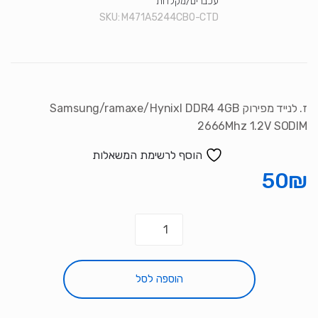
עכברים/מקלדות
סמן קישורים
SKU:
M471A5244CB0-CTD
font_download
לאפס את כל האפשרויות
cached
ז. לנייד מפירוק Samsung/ramaxe/Hynixl DDR4 4GB
2666Mhz 1.2V SODIM
הוסף לרשימת המשאלות
50
₪
כמות
של
ז.
לנייד
הוספה לסל
מפירוק
Samsung/ramaxe/Hynixl