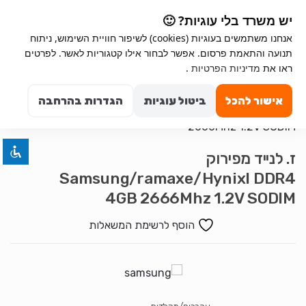
Ski
Ski
יש משרד בלי עוגיות? 🙂
t
t
אנחנו משתמשים בעוגיות (cookies) לשיפור חוויית השימוש, ניתוח
navigatio
conten
תנועה והתאמת פרסום. אפשר לבחור אילו קטגוריות לאשר. לפרטים
Search for:
השבת את ההבזקים
ראו את
מדיניות הפרטיות
.
visibility_off
0
סמן כותרות
title
אישור להכל
ביטול עוגיות
הגדרות בהרחבה
צבע רקע
settings
זום (הקטנה)
zoom_out
ז. לנייד מפירוק
זום (הגדלה)
zoom_in
Samsung/ramaxe/Hynixl DDR4
הקטנת גופן
remove_circle_outline
4GB 2666Mhz 1.2V SODIM
הגדלת גופן
add_circle_outline
הוסף לרשימת המשאלות
גופן קריא
spellcheck
ניגודיות בהירה
brightness_high
ניגודיות כהה
brightness_low
הוסף קו תחתון לקישורים
format_underlined