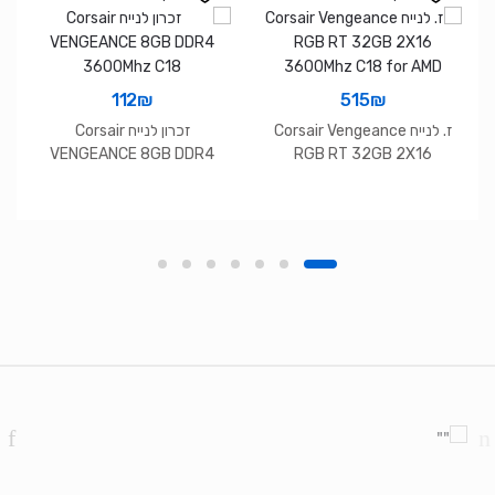
112
₪
515
₪
ז. לנייח Corsair Vengeance
זכרון לנייח Corsair
VENGEANCE 8GB DDR4
RGB RT 32GB 2X16
3600Mhz C18
3600Mhz C18 for AMD
Brands Carouse