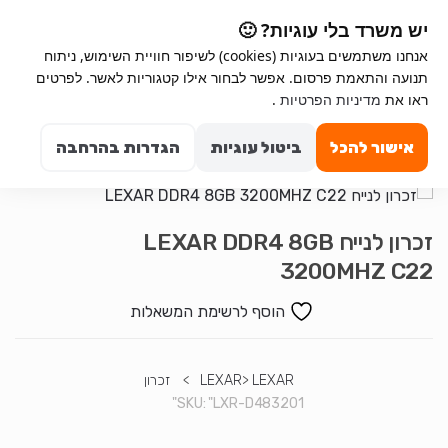
Ski
Ski
יש משרד בלי עוגיות? 🙂
t
t
אנחנו משתמשים בעוגיות (cookies) לשיפור חוויית השימוש, ניתוח
navigatio
conten
תנועה והתאמת פרסום. אפשר לבחור אילו קטגוריות לאשר. לפרטים
ראו את
מדיניות הפרטיות
.
Search for:
0
אישור להכל
ביטול עוגיות
הגדרות בהרחבה
זכרון לנייח LEXAR DDR4 8GB
3200MHZ C22
הוסף לרשימת המשאלות
LEXAR
>
LEXAR
>
זכרון
SKU:
"LXR-D483201"