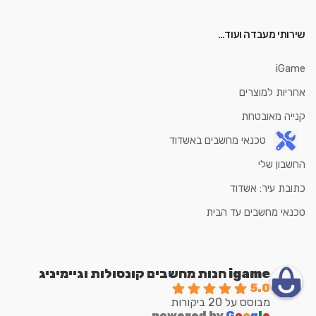
שירותי מעבדה ועוד…
iGame
אחריות למוצרים
קנייה מאובטחת
טכנאי מחשבים באשדוד
החשבון שלי
כתובת עיר: אשדוד
טכנאי מחשבים עד הבית
igame חנות מחשבים קונסולות וגיימיניג
5.0
מבוסס על 20 ביקורות
powered by
G
o
o
g
l
e