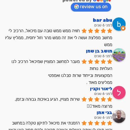
review us on
bar abu
לפני 6 שנים
חוויה ממש ממש טובה עם מיכאל, הרכיב לי 
מחשב מפלצת ועשה לי את זה ממש מהר וזול יחסית, ממליץ עליו 
ממש
מושב בן שמן
לפני 6 שנים
מעבר למחשב המצויין שמיכאל הרכיב לנו
העלויות נוחות
המקצועיות ובייחוד שרות סבלנו ואמפטי
ממליצים מאוד .
ליאור וקנין
לפני 6 שנים
שירות מצויין, הגיע באיכות גבוהה ובזמן, 
מרוצה מאוד👍🏼
בני אמן
לפני 6 שנים
הזמנתי את מיכאל לתיקון טקלה במחשב 
והוא תיקן לי אותה ביעילות ובצורה מהירה ולקח מחיר הוגן וראוי 