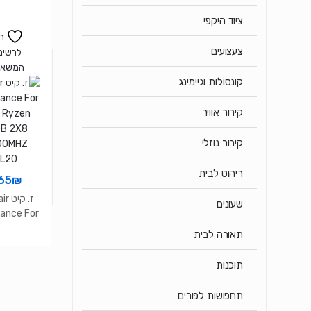
geance
ציוד היקפי
 PRO SL
B 16X2
ה
MHZ c16
צעצועים
לרשימ
המשאל
קונסולות וגיימינג
קירור אוויר
קירור נוזלי
ריהוט לבית
65
₪
ז. קי
שעונים
ance For
 Ryzen
תאורה לבית
GB 2X8
00MHZ
תוכנות
L20
תחפושות לפורים