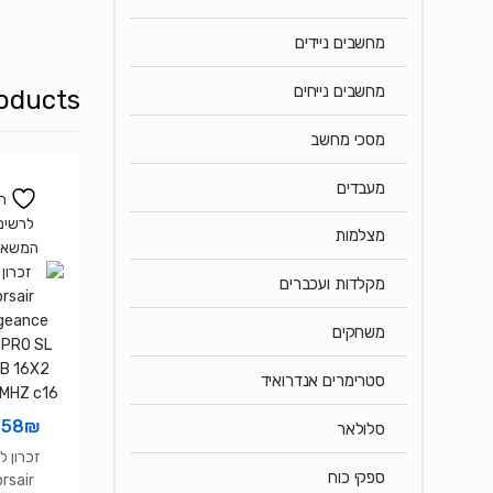
מחשבים ניידים
מחשבים נייחים
oducts
מסכי מחשב
מעבדים
ה
לרשימ
מצלמות
המשאל
מקלדות ועכברים
משחקים
סטרימרים אנדרואיד
358
₪
סלולאר
זכרון לנ
ספקי כוח
rsair