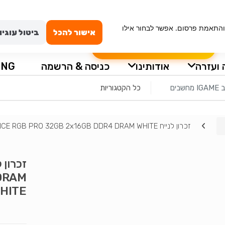
ייה מאובטחת
טכנאי מחשבים באשדוד
החשבון שלי
וש, ניתוח תנועה והתאמת פרסום. אפשר לבחור אילו
אישור להכל
ביטול עוגיו
הרכבה עצמית למחשב
שאלון לבקשת מ
 ועזרה
אודותינו
כניסה & הרשמה
ING
זכרון לנייח CORSAIR VENGEANCE RGB PRO 32GB 2x16GB DDR4 DRAM WHITE
DRAM
HITE