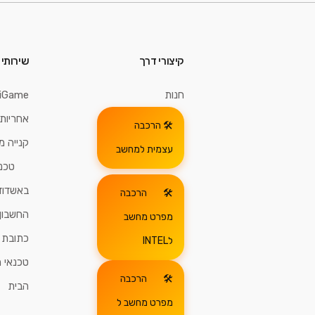
קיצורי דרך
שירותי
חנות
iGame
אחריות 
הרכבה
קנייה 
עצמית למחשב
טכנ
באשדוד
הרכבה
החשבון 
מפרט מחשב
כתובת ע
לINTEL
טכנאי 
הרכבה
הבית
מפרט מחשב ל