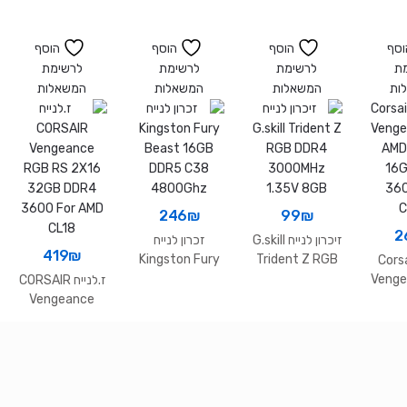
DDR5
Beast Black
Ven
5200Mhz C40
32GB
RGB
4800MHZ
32G
וסף
הוסף
הוסף
הוסף
DDR5 C38
3200
ת
לרשימת
לרשימת
לרשימת
ות
המשאלות
המשאלות
המשאלות
246
₪
99
₪
2
זיכרון לנייח G.skill
זכרון לנייח
419
₪
Kingston Fury
Trident Z RGB
ט Corsair
Beast 16GB
DDR4
Venge
ז.לנייח CORSAIR
DDR5 C38
3000MHz
AMD
Vengeance
4800Ghz
1.35V 8GB
16
RGB RS 2X16
36
32GB DDR4
C
3600 For AMD
CL18