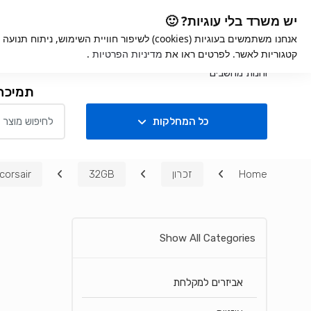
Ski
Ski
iGame
אחריות למוצרים
קנ
יש משרד בלי עוגיות? 🙂
t
t
אנחנו משתמשים בעוגיות (cookies) לשיפור חוויית השימ
navigatio
conten
קטגוריות לאשר. לפרטים ראו את
מדיניות הפרטיות
.
חנות
תמיכה
Search for:
כל המחלקות
Home
זכרון
32GB
corsair
Show All Categories
אביזרים למקלחת