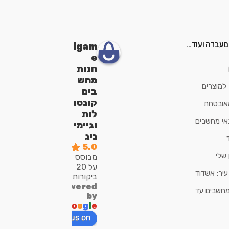
 מעבדה ועוד…
igam
e
חנות
מחש
למוצרים
בים
קונסו
מאובטחת
לות
אי מחשבים
וגיימי
ניג
5.0
שלי
מבוסס
על 20
יר: אשדוד
ביקורות
powered
מחשבים עד
by
G
o
o
g
l
e
review us on