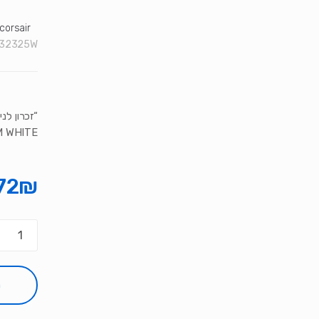
corsair
32325W"
 WHITE”
72
₪
כמות
של
זכרון
לנייח
ה
ORSAIR
GEANCE