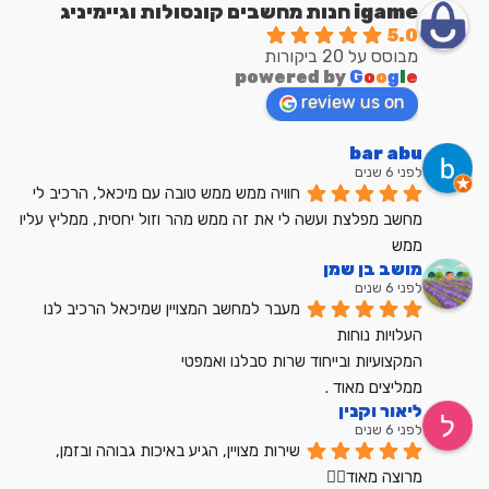
igame חנות מחשבים קונסולות וגיימיניג
5.0
מבוסס על 20 ביקורות
powered by
G
o
o
g
l
e
review us on
bar abu
לפני 6 שנים
חוויה ממש ממש טובה עם מיכאל, הרכיב לי 
מחשב מפלצת ועשה לי את זה ממש מהר וזול יחסית, ממליץ עליו 
ממש
מושב בן שמן
לפני 6 שנים
מעבר למחשב המצויין שמיכאל הרכיב לנו
העלויות נוחות
המקצועיות ובייחוד שרות סבלנו ואמפטי
ממליצים מאוד .
ליאור וקנין
לפני 6 שנים
שירות מצויין, הגיע באיכות גבוהה ובזמן, 
מרוצה מאוד👍🏼