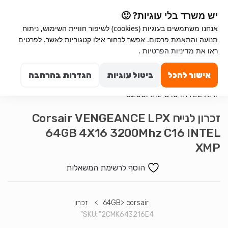
Ski
Ski
יש משרד בלי עוגיות? 🙂
t
t
אנחנו משתמשים בעוגיות (cookies) לשיפור חוויית השימוש, ניתוח
navigatio
conten
תנועה והתאמת פרסום. אפשר לבחור אילו קטגוריות לאשר. לפרטים
Search for:
ראו את
מדיניות הפרטיות
.
0
אישור להכל
ביטול עוגיות
הגדרות בהרחבה
זכרון לנייח Corsair VENGEANCE LPX
64GB 4X16 3200Mhz C16 INTEL
XMP
הוסף לרשימת המשאלות
corsair
>
64GB
>
זכרון
SKU:
"2CMK643216E4"