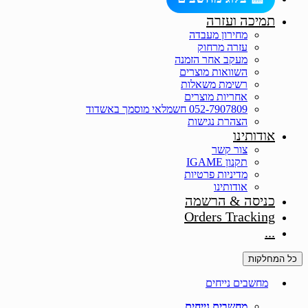
הוסף קו תחתון לקישורים
format_underlined
תמיכה ועזרה
סמן קישורים
font_download
מחירון מעבדה
עזרה מרחוק
לאפס את כל האפשרויות
cached
מעקב אחר הזמנה
השוואות מוצרים
רשימת משאלות
אחריות מוצרים
052-7907809 חשמלאי מוסמך באשדוד
הצהרת נגישות
אודותינו
צור קשר
תקנון IGAME
מדיניות פרטיות
אודותינו
כניסה & הרשמה
Orders Tracking
...
כל המחלקות
מחשבים נייחים
מחשבים נייחים