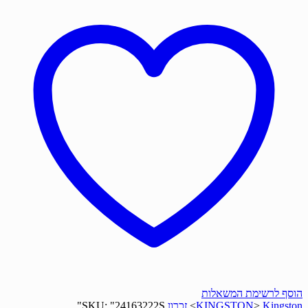
הוסף לרשימת המשאלות
Kingston
>
KINGSTON
>
זכרון
"24163222S"
SKU: