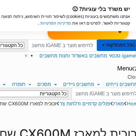
Ski
Ski
iGame
אחריות למוצרים
יש משרד בלי עוגיות? 🙂
t
t
אנחנו משתמשים בעוגיות (cookies) לשיפור חוויית השימ
navigatio
conten
ות
שאלון לבקשת
הרכבה עצמית למחשב
קטגוריות לאשר. לפרטים ראו את
מדיניות הפרטיות
.
מפרט
Search for:
כל המחלקות
Menu
Clo
חשבים נייחים
מחשבים ניידים
מסכים
חומרה
Search f
Ho
מארז
פנלים קדמיים ודלתות צד
זכוכית למארז CX600M שחור
וכית למארז CX600M שחור