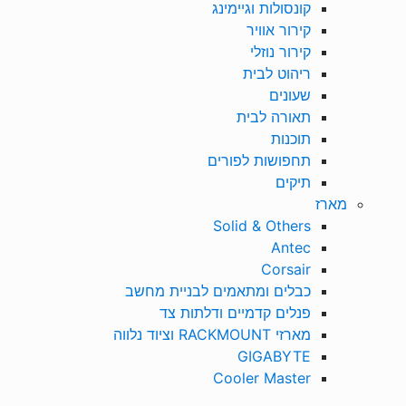
קונסולות וגיימינג
קירור אוויר
קירור נוזלי
ריהוט לבית
שעונים
תאורה לבית
תוכנות
תחפושות לפורים
תיקים
מארז
Solid & Others
Antec
Corsair
כבלים ומתאמים לבניית מחשב
פנלים קדמיים ודלתות צד
מארזי RACKMOUNT וציוד נלווה
GIGABYTE
Cooler Master