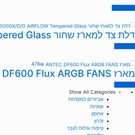
הוספה לסל
דלת צד למארז שחור CORSAIR iCUE 5000X/D/D AIRFLOW Tempered Glass
מידע נוסף
478
₪
מארז ANTEC DF600 Flux ARGB FANS
מידע נוסף
Show All Categories
אביזרים למקלחת
אוזניות
אחסון
זכרון
טיפוח וגילוח לגבר