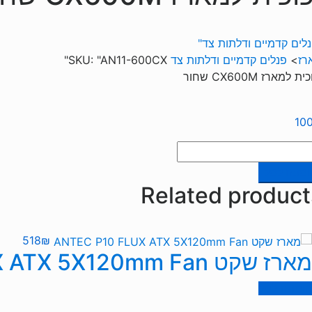
לים קדמיים ודלתות צד"
רז
>
פנלים קדמיים ודלתות צד
"AN11-600CX"
SKU:
ית למארז CX600M שחור
10
ות
וספה לסל
כית
Related product
ארז
CX60
ור
518
₪
מארז שקט ANTEC P10 FLUX ATX 5X120mm Fan
הוספה לסל